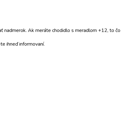
dať nadmerok. Ak meráte chodidlo s meradlom +12, to čo
te ihneď informovaní.