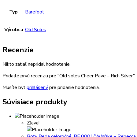
Typ
Barefoot
Výrobca
Old Soles
Recenzie
Nikto zatiaľ nepridal hodnotenie.
Pridajte prvú recenziu pre “Old soles Cheer Pave – Rich Silver”
Musíte byť
prihlásený
pre pridanie hodnotenia.
Súvisiace produkty
Zľava!
Boty Beda celoročné, BF 0001/W/nízke – Rebecca