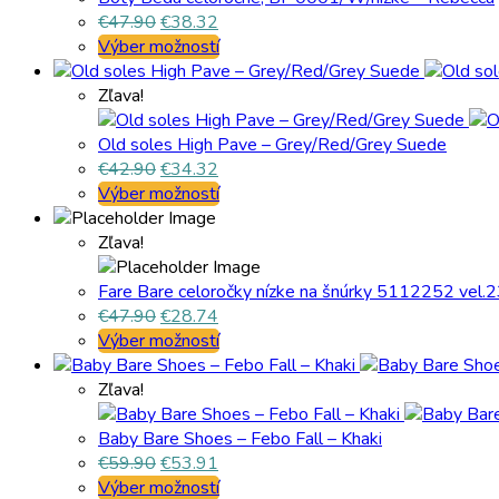
€
47.90
€
38.32
Výber možností
Zľava!
Old soles High Pave – Grey/Red/Grey Suede
€
42.90
€
34.32
Výber možností
Zľava!
Fare Bare celoročky nízke na šnúrky 5112252 vel.
€
47.90
€
28.74
Výber možností
Zľava!
Baby Bare Shoes – Febo Fall – Khaki
€
59.90
€
53.91
Výber možností