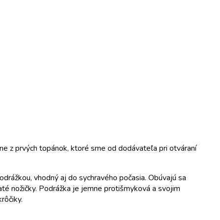
dne z prvých topánok, ktoré sme od dodávateľa pri otváraní
podrážkou, vhodný aj do sychravého počasia. Obúvajú sa
ľaté nožičky. Podrážka je jemne protišmyková a svojim
rôčiky.