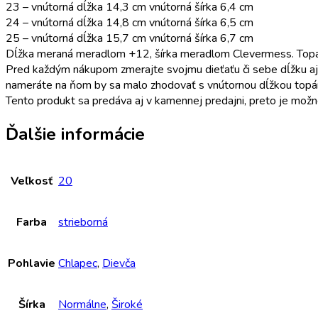
23 – vnútorná dĺžka 14,3 cm vnútorná šírka 6,4 cm
24 – vnútorná dĺžka 14,8 cm vnútorná šírka 6,5 cm
25 – vnútorná dĺžka 15,7 cm vnútorná šírka 6,7 cm
Dĺžka meraná meradlom +12, šírka meradlom Clevermess. Topáno
Pred každým nákupom zmerajte svojmu dieťaťu či sebe dĺžku aj 
nameráte na ňom by sa malo zhodovať s vnútornou dĺžkou topá
Tento produkt sa predáva aj v kamennej predajni, preto je možn
Ďalšie informácie
Veľkosť
20
Farba
strieborná
Pohlavie
Chlapec
,
Dievča
Šírka
Normálne
,
Široké