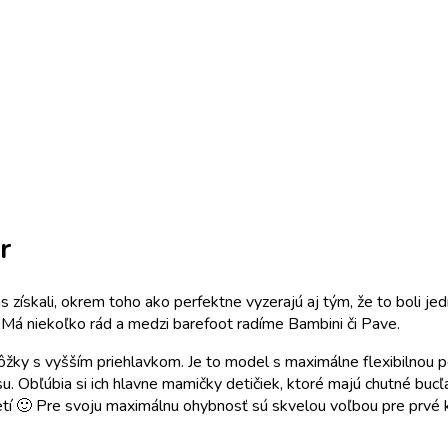
r
 získali, okrem toho ako perfektne vyzerajú aj tým, že to boli je
. Má niekoľko rád a medzi barefoot radíme Bambini či Pave.
ôžky s vyšším priehlavkom. Je to model s maximálne flexibilnou 
. Obľúbia si ich hlavne mamičky detičiek, ktoré majú chutné buc
detí 🙂 Pre svoju maximálnu ohybnosť sú skvelou voľbou pre prvé k