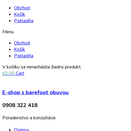
Obchod
Košík
Pokladňa
Menu
Obchod
Košík
Pokladňa
V košíku sa nenachádza žiadny produkt.
€
0.00
Cart
E-shop s barefoot obuvou
0908 322 418
Poradenstvo a konzultácie
Domov