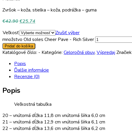
Zvršok – koža, stielka – koža, podrážka – guma
€
42.90
€
25.74
Veľkosť
Zrušiť výber
množstvo Old soles Cheer Pave - Rich Silver
Pridať do košíka
Katalógové číslo:
-
Kategórie:
Celoročná obuv
,
Výpredaj
Značiek
Popis
Ďalšie informácie
Recenzie (0)
Popis
Veľkostná tabuľka
20 – vnútorná dĺžka 11,8 cm vnútorná šírka 6,0 cm
21 – vnútorná dĺžka 12,9 cm vnútorná šírka 6,1 cm
22 – vnútorná dĺžka 13,6 cm vnútorná šírka 6,2 cm