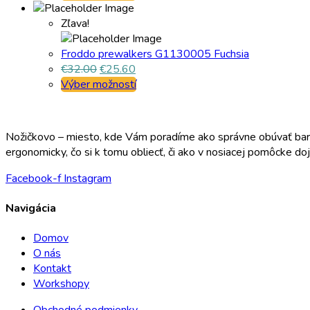
Zľava!
Froddo prewalkers G1130005 Fuchsia
€
32.00
€
25.60
Výber možností
Nožičkovo – miesto, kde Vám poradíme ako správne obúvať bare
ergonomicky, čo si k tomu obliecť, či ako v nosiacej pomôcke d
Facebook-f
Instagram
Navigácia
Domov
O nás
Kontakt
Workshopy