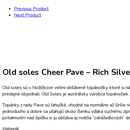
Previous Product
Next Product
Old soles Cheer Pave – Rich Silve
Old soles sú v Nožičkove veľmi obľúbené topánočky, ktoré si nás
predajne objednali. Old Soles je austrálsky výrobca topánočiek
Topánky z rady Pave sú ľahučké, vhodné na normálne až širšie n
jednoducho a dobre sa uťahujú okolo členku vďaka suchému zipsu
potiahnutím nad špičku si ju obľúbia aj rodičia “odrážadlových” 
Materiál: