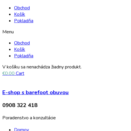
Obchod
Košík
Pokladňa
Menu
Obchod
Košík
Pokladňa
V košíku sa nenachádza žiadny produkt.
€
0.00
Cart
E-shop s barefoot obuvou
0908 322 418
Poradenstvo a konzultácie
Domov