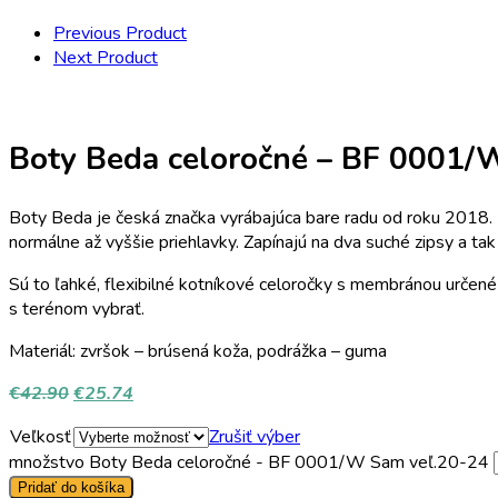
Previous Product
Next Product
Boty Beda celoročné – BF 0001/
Boty Beda je česká značka vyrábajúca bare radu od roku 2018. Ic
normálne až vyššie priehlavky. Zapínajú na dva suché zipsy a ta
Sú to ľahké, flexibilné kotníkové celoročky s membránou určené
s terénom vybrať.
Materiál: zvršok – brúsená koža, podrážka – guma
€
42.90
€
25.74
Veľkosť
Zrušiť výber
množstvo Boty Beda celoročné - BF 0001/W Sam veľ.20-24
Pridať do košíka