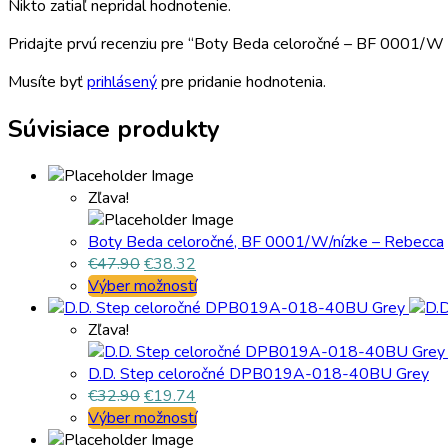
Nikto zatiaľ nepridal hodnotenie.
Pridajte prvú recenziu pre “Boty Beda celoročné – BF 0001/
Musíte byť
prihlásený
pre pridanie hodnotenia.
Súvisiace produkty
Zľava!
Boty Beda celoročné, BF 0001/W/nízke – Rebecca
€
47.90
€
38.32
Výber možností
Zľava!
D.D. Step celoročné DPB019A-018-40BU Grey
€
32.90
€
19.74
Výber možností