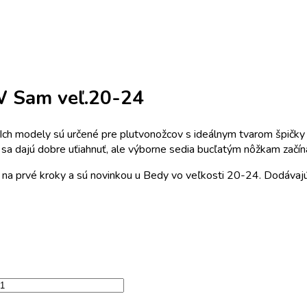
W Sam veľ.20-24
h modely sú určené pre plutvonožcov s ideálnym tvarom špičky aj 
k sa dajú dobre uťiahnuť, ale výborne sedia bucľatým nôžkam začín
 na prvé kroky a sú novinkou u Bedy vo veľkosti 20-24. Dodávajú