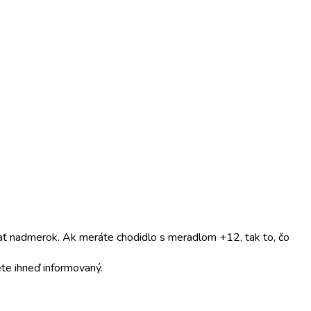
dať nadmerok. Ak meráte chodidlo s meradlom +12, tak to, čo
te ihneď informovaný.