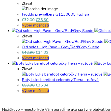
Zľava!
Froddo prewalkers G1130005 Fuchsia
€
32.00
€
25.60
Výber možností
Zľava!
Old soles High Pave – Grey/Red/Grey Suede
€
42.90
€
34.32
Výber možností
Zľava!
Boty Luks barefoot celoročky Tierra – ružové
€
59.90
€
35.94
Výber možností
Nožičkovo – miesto, kde Vám poradíme ako správne obúvať bare