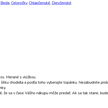
:
Beda
,
Celoročky
,
Chlapčenské
,
Dievčenské
s. Merané s vložkou.
šírku chodidla a podľa toho vyberajte topánku. Nezabudnite pri
nky.
é, že sa v čase Vášho nákupu môže predať. Ak sa tak stane, bude