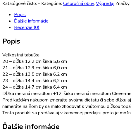
Katalógové číslo:
-
Kategórie:
Celoročná obuv
,
Výpredaj
Značky
Popis
Ďalšie informácie
Recenzie (0)
Popis
Veľkostná tabuľka
20 – dĺžka 12,2 cm šírka 5,8 cm
21 – dĺžka 12,9 cm šírka 6,0 cm
22 – dĺžka 13,5 cm šírka 6,2 cm
23 – dĺžka 14,4 cm šírka 6,3 cm
24 – dĺžka 14,7 cm šírka 6,4 cm
Dĺžka meraná meradlom +12, šírka meraná meradlom Clevermes
Pred každým nákupom zmerajte svojmu dieťaťu či sebe dĺžku aj 
nameráte na ňom by sa malo zhodovať s vnútornou dĺžkou topá
Tento produkt sa predáva aj v kamennej predajni, preto je možn
Ďalšie informácie