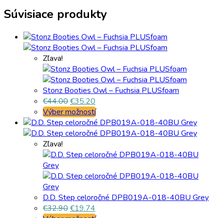
Súvisiace produkty
Zľava!
Stonz Booties Owl – Fuchsia PLUSfoam
€
44.00
€
35.20
Výber možností
Zľava!
D.D. Step celoročné DPB019A-018-40BU Grey
€
32.90
€
19.74