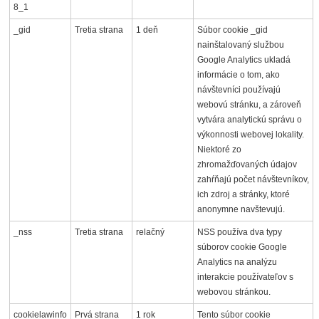
8_1
_gid
Tretia strana
1 deň
Súbor cookie _gid
nainštalovaný službou
Google Analytics ukladá
informácie o tom, ako
návštevníci používajú
webovú stránku, a zároveň
vytvára analytickú správu o
výkonnosti webovej lokality.
Niektoré zo
zhromažďovaných údajov
zahŕňajú počet návštevníkov,
ich zdroj a stránky, ktoré
anonymne navštevujú.
_nss
Tretia strana
relačný
NSS používa dva typy
súborov cookie Google
Analytics na analýzu
interakcie používateľov s
webovou stránkou.
cookielawinfo
Prvá strana
1 rok
Tento súbor cookie