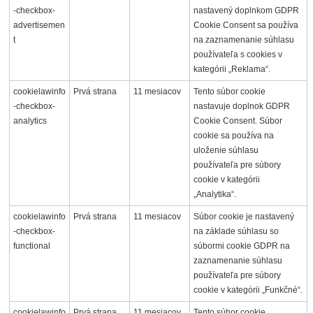
-checkbox-
nastavený doplnkom GDPR
advertisemen
Cookie Consent sa používa
t
na zaznamenanie súhlasu
používateľa s cookies v
kategórii „Reklama“.
cookielawinfo
Prvá strana
11 mesiacov
Tento súbor cookie
-checkbox-
nastavuje doplnok GDPR
analytics
Cookie Consent. Súbor
cookie sa používa na
uloženie súhlasu
používateľa pre súbory
cookie v kategórii
„Analytika“.
cookielawinfo
Prvá strana
11 mesiacov
Súbor cookie je nastavený
-checkbox-
na základe súhlasu so
functional
súbormi cookie GDPR na
zaznamenanie súhlasu
používateľa pre súbory
cookie v kategórii „Funkčné“.
cookielawinfo
Prvá strana
11 mesiacov
Tento súbor cookie