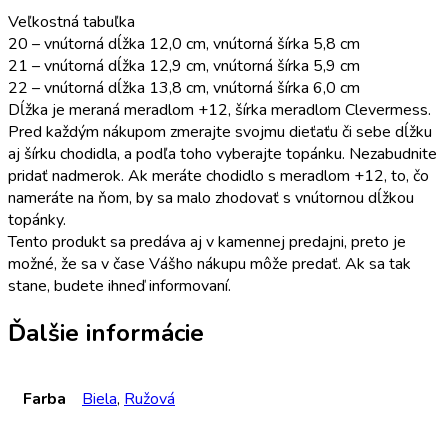
Veľkostná tabuľka
20 – vnútorná dĺžka 12,0 cm, vnútorná šírka 5,8 cm
21 – vnútorná dĺžka 12,9 cm, vnútorná šírka 5,9 cm
22 – vnútorná dĺžka 13,8 cm, vnútorná šírka 6,0 cm
Dĺžka je meraná meradlom +12, šírka meradlom Clevermess.
Pred každým nákupom zmerajte svojmu dieťaťu či sebe dĺžku
aj šírku chodidla, a podľa toho vyberajte topánku. Nezabudnite
pridať nadmerok. Ak meráte chodidlo s meradlom +12, to, čo
nameráte na ňom, by sa malo zhodovať s vnútornou dĺžkou
topánky.
Tento produkt sa predáva aj v kamennej predajni, preto je
možné, že sa v čase Vášho nákupu môže predať. Ak sa tak
stane, budete ihneď informovaní.
Ďalšie informácie
Farba
Biela
,
Ružová