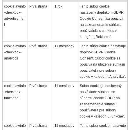
cookielawinfo
Prvá strana
1 rok
Tento súbor cookie
-checkbox-
nastavený doplnkom GDPR
advertisemen
Cookie Consent sa používa
t
na zaznamenanie súhlasu
používateľa s cookies v
kategórii „Reklama“.
cookielawinfo
Prvá strana
11 mesiacov
Tento súbor cookie nastavuje
-checkbox-
doplnok GDPR Cookie
analytics
Consent. Súbor cookie sa
používa na uloženie súhlasu
používateľa pre súbory
cookie v kategórii „Analytika“.
cookielawinfo
Prvá strana
11 mesiacov
Súbor cookie je nastavený
-checkbox-
na základe súhlasu so
functional
súbormi cookie GDPR na
zaznamenanie súhlasu
používateľa pre súbory
cookie v kategórii „Funkčné“.
cookielawinfo
Prvá strana
11 mesiacov
Tento súbor cookie nastavuje