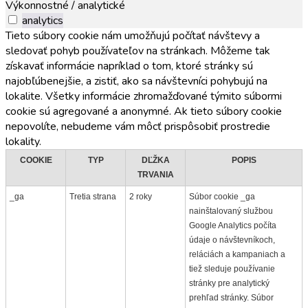
Výkonnostné / analytické
analytics
Tieto súbory cookie nám umožňujú počítať návštevy a
sledovať pohyb používateľov na stránkach. Môžeme tak
získavať informácie napríklad o tom, ktoré stránky sú
najobľúbenejšie, a zistiť, ako sa návštevníci pohybujú na
lokalite. Všetky informácie zhromažďované týmito súbormi
cookie sú agregované a anonymné. Ak tieto súbory cookie
nepovolíte, nebudeme vám môcť prispôsobiť prostredie
lokality.
COOKIE
TYP
DĽŽKA
POPIS
TRVANIA
_ga
Tretia strana
2 roky
Súbor cookie _ga
nainštalovaný službou
Google Analytics počíta
údaje o návštevníkoch,
reláciách a kampaniach a
tiež sleduje používanie
stránky pre analytický
prehľad stránky. Súbor