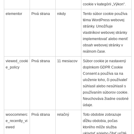
cookie v kategórii „Výkon“.
elementor
Prvá strana
nikdy
Tento súbor cookie používa
téma WordPress webovej
stránky. Umožňuje
vlastníkovi webovej stránky
implementovať alebo meniť
obsah webovej stránky v
reálnom čase.
viewed_cooki
Prvá strana
11 mesiacov
Súbor cookie je nastavený
e_policy
doplnkom GDPR Cookie
Consent a používa sa na
uloženie toho, či používateľ
súhlasil alebo nesúhlasil s
používaním súborov cookie.
Neuchováva žiadne osobné
údaje.
woocommerc
Prvá strana
relačný
Toto obdobie zobrazuje
e_recently_vi
dĺžku obdobia, počas
ewed
ktorého môže služba
ukladať a/alebo čítať určité