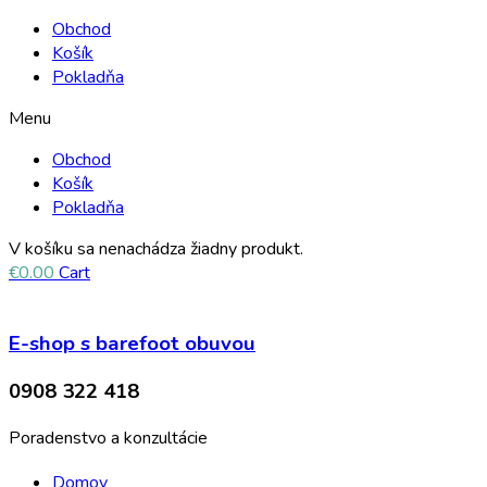
Obchod
Košík
Pokladňa
Menu
Obchod
Košík
Pokladňa
V košíku sa nenachádza žiadny produkt.
€
0.00
Cart
E-shop s barefoot obuvou
0908 322 418
Poradenstvo a konzultácie
Domov