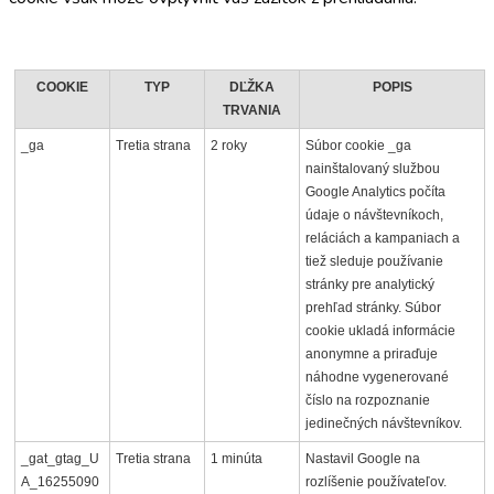
COOKIE
TYP
DĽŽKA
POPIS
TRVANIA
_ga
Tretia strana
2 roky
Súbor cookie _ga
nainštalovaný službou
Google Analytics počíta
údaje o návštevníkoch,
reláciách a kampaniach a
tiež sleduje používanie
stránky pre analytický
prehľad stránky. Súbor
cookie ukladá informácie
anonymne a priraďuje
náhodne vygenerované
číslo na rozpoznanie
jedinečných návštevníkov.
_gat_gtag_U
Tretia strana
1 minúta
Nastavil Google na
A_16255090
rozlíšenie používateľov.