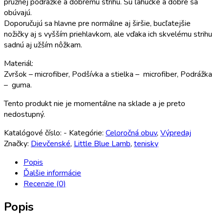
pružnej podrážke a dobrému strihu. Sú ľahučké a dobre sa
obúvajú.
Doporučujú sa hlavne pre normálne aj širšie, bucľatejšie
nožičky aj s vyšším priehlavkom, ale vďaka ich skvelému strihu
sadnú aj užším nôžkam.
Materiál:
Zvršok – microfiber, Podšívka a stielka – microfiber, Podrážka
– guma.
Tento produkt nie je momentálne na sklade a je preto
nedostupný.
Katalógové číslo:
-
Kategórie:
Celoročná obuv
,
Výpredaj
Značky:
Dievčenské
,
Little Blue Lamb
,
tenisky
Popis
Ďalšie informácie
Recenzie (0)
Popis