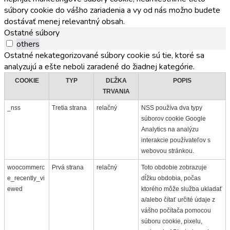
súbory cookie do vášho zariadenia a vy od nás možno budete
dostávať menej relevantný obsah.
Ostatné súbory
others
Ostatné nekategorizované súbory cookie sú tie, ktoré sa
analyzujú a ešte neboli zaradené do žiadnej kategórie.
COOKIE
TYP
DĽŽKA
POPIS
TRVANIA
_nss
Tretia strana
relačný
NSS používa dva typy
súborov cookie Google
Analytics na analýzu
interakcie používateľov s
webovou stránkou.
woocommerc
Prvá strana
relačný
Toto obdobie zobrazuje
e_recently_vi
dĺžku obdobia, počas
ewed
ktorého môže služba ukladať
a/alebo čítať určité údaje z
vášho počítača pomocou
súboru cookie, pixelu,