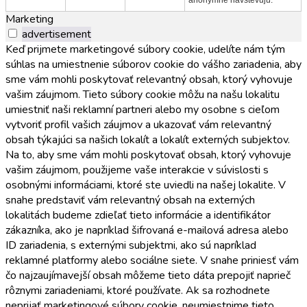
anonymne navštevujú.
Marketing
advertisement
Keď prijmete marketingové súbory cookie, udelíte nám tým
súhlas na umiestnenie súborov cookie do vášho zariadenia, aby
sme vám mohli poskytovať relevantný obsah, ktorý vyhovuje
vašim záujmom. Tieto súbory cookie môžu na našu lokalitu
umiestniť naši reklamní partneri alebo my osobne s cieľom
vytvoriť profil vašich záujmov a ukazovať vám relevantný
obsah týkajúci sa našich lokalít a lokalít externých subjektov.
Na to, aby sme vám mohli poskytovať obsah, ktorý vyhovuje
vašim záujmom, použijeme vaše interakcie v súvislosti s
osobnými informáciami, ktoré ste uviedli na našej lokalite. V
snahe predstaviť vám relevantný obsah na externých
lokalitách budeme zdieľať tieto informácie a identifikátor
zákazníka, ako je napríklad šifrovaná e-mailová adresa alebo
ID zariadenia, s externými subjektmi, ako sú napríklad
reklamné platformy alebo sociálne siete. V snahe priniesť vám
čo najzaujímavejší obsah môžeme tieto dáta prepojiť naprieč
rôznymi zariadeniami, ktoré používate. Ak sa rozhodnete
neprijať marketingové súbory cookie, neumiestnime tieto