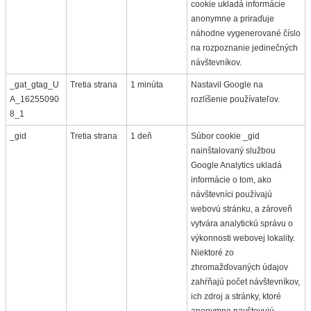
cookie ukladá informácie
anonymne a priraďuje
náhodne vygenerované číslo
na rozpoznanie jedinečných
návštevníkov.
_gat_gtag_U
Tretia strana
1 minúta
Nastavil Google na
A_16255090
rozlíšenie používateľov.
8_1
_gid
Tretia strana
1 deň
Súbor cookie _gid
nainštalovaný službou
Google Analytics ukladá
informácie o tom, ako
návštevníci používajú
webovú stránku, a zároveň
vytvára analytickú správu o
výkonnosti webovej lokality.
Niektoré zo
zhromažďovaných údajov
zahŕňajú počet návštevníkov,
ich zdroj a stránky, ktoré