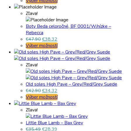
Výber možností
Zľava!
Boty Beda celoročné, BF 0001/W/nízke –
Rebecca
€
47.90
€
38.32
Výber možností
Zľava!
Old soles High Pave – Grey/Red/Grey Suede
€
42.90
€
34.32
Výber možností
Zľava!
Little Blue Lamb – Bax Grey
€
35.49
€
28.39