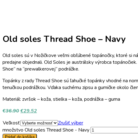
Old soles Thread Shoe – Navy
Old soles sú v Nožičkove veľmi obľúbené topánočky, ktoré si nás
predajne objednali. Old Soles je austrálsky výrobca topánočiek.
Shoe” na “prewalkerovej” podrážke.
Topánky z rady Thread Shoe sú ľahučké topánky vhodné na normá
tenučkou podrážkou. Vďaka suchému zipsu a gumičke okolo člen
Materiál: zvršok – koža, stielka – koža, podrážka – guma
€
36.90
€
29.52
Veľkosť
Zrušiť výber
množstvo Old soles Thread Shoe - Navy
Pridať do košíka