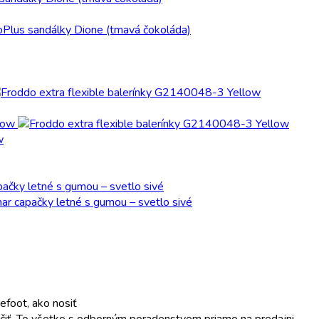
w
foot, ako nosiť
ojčiť. To všetko s odborným poradenstvom priamo na predajni.