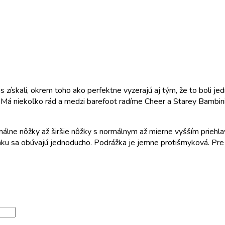
 získali, okrem toho ako perfektne vyzerajú aj tým, že to boli je
 Má niekoľko rád a medzi barefoot radíme Cheer a Starey Bambini,
lne nôžky až širšie nôžky s normálnym až mierne vyšším priehla
ku sa obúvajú jednoducho. Podrážka je jemne protišmyková. Pre 