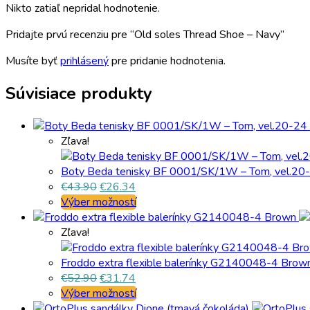
Nikto zatiaľ nepridal hodnotenie.
Pridajte prvú recenziu pre “Old soles Thread Shoe – Navy”
Musíte byť
prihlásený
pre pridanie hodnotenia.
Súvisiace produkty
Zľava!
Boty Beda tenisky BF 0001/SK/1W – Tom, vel.20
€
43.90
€
26.34
Výber možností
Zľava!
Froddo extra flexible balerínky G2140048-4 Brow
€
52.90
€
31.74
Výber možností