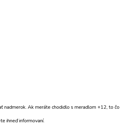
dať nadmerok. Ak meráte chodidlo s meradlom +12, to čo
te ihneď informovaní.