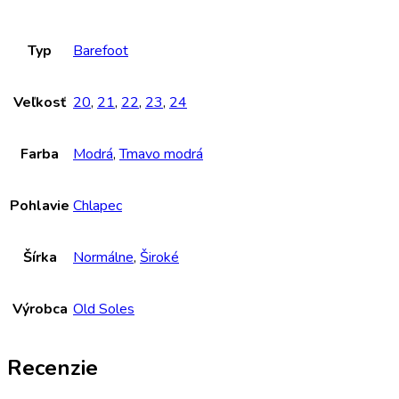
Typ
Barefoot
Veľkosť
20
,
21
,
22
,
23
,
24
Farba
Modrá
,
Tmavo modrá
Pohlavie
Chlapec
Šírka
Normálne
,
Široké
Výrobca
Old Soles
Recenzie