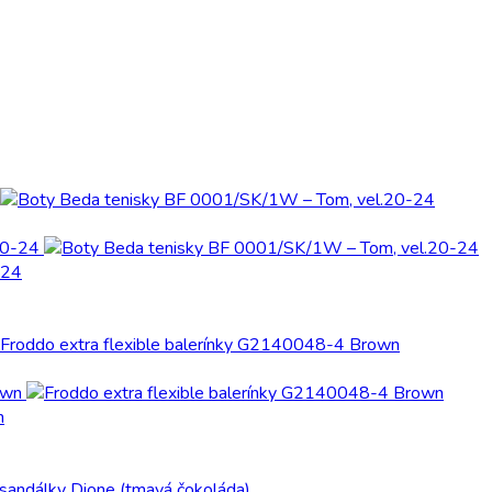
-24
n