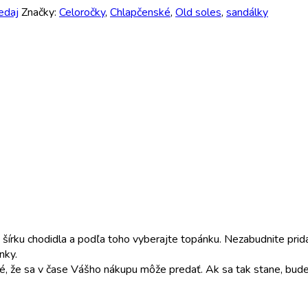
edaj
Značky:
Celoročky
,
Chlapčenské
,
Old soles
,
sandálky
šírku chodidla a podľa toho vyberajte topánku. Nezabudnite pri
nky.
é, že sa v čase Vášho nákupu môže predať. Ak sa tak stane, bude