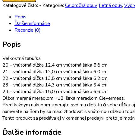
Katalógové číslo:
-
Kategórie:
Celoročná obuv
,
Letná obuv
,
Výpr
Popis
Ďalšie informácie
Recenzie (0)
Popis
Veľkostná tabuľka
20 – vnútorná dĺžka 12,4 cm vnútorná šírka 5,8 cm
21 – vnútorná dĺžka 13,0 cm vnútorná šírka 6,0 cm
22 – vnútorná dĺžka 13,8 cm vnútorná šírka 6,2 cm
23 – vnútorná dĺžka 14,3 cm vnútorná šírka 6,4 cm
24 – vnútorná dĺžka 15,0 cm vnútorná šírka 6,6 cm
Dĺžka meraná meradlom +12, šírka meradlom Clevermess.
Pred každým nákupom zmerajte svojmu dieťaťu či sebe dĺžku aj 
nameráte na ňom by sa malo zhodovať s vnútornou dĺžkou topá
Tento produkt sa predáva aj v kamennej predajni, preto je možn
Ďalšie informácie