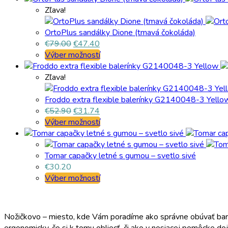
Zľava!
OrtoPlus sandálky Dione (tmavá čokoláda)
€
79.00
€
47.40
Výber možností
Zľava!
Froddo extra flexible balerínky G2140048-3 Yello
€
52.90
€
31.74
Výber možností
Tomar capačky letné s gumou – svetlo sivé
€
30.20
Výber možností
Nožičkovo – miesto, kde Vám poradíme ako správne obúvať bare
ergonomicky, čo si k tomu obliecť, či ako v nosiacej pomôcke d