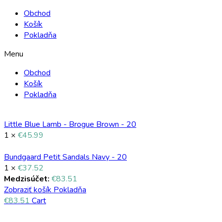
Obchod
Košík
Pokladňa
Menu
Obchod
Košík
Pokladňa
Little Blue Lamb - Brogue Brown - 20
1 ×
€
45.99
Bundgaard Petit Sandals Navy - 20
1 ×
€
37.52
Medzisúčet:
€
83.51
Zobraziť košík
Pokladňa
€
83.51
Cart