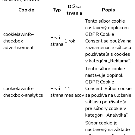
Dľžka
Cookie
Typ
Popis
trvania
Tento súbor cookie
nastavený doplnkom
cookielawinfo-
GDPR Cookie
Prvá
checkbox-
1 rok
Consent sa používa na
strana
advertisement
zaznamenanie súhlasu
používateľa s cookies
v kategórii „Reklama“.
Tento súbor cookie
nastavuje doplnok
GDPR Cookie
cookielawinfo-
Prvá
11
Consent. Súbor cookie
checkbox-analytics
strana
mesiacov
sa používa na uloženie
súhlasu používateľa
pre súbory cookie v
kategórii „Analytika“.
Súbor cookie je
nastavený na základe