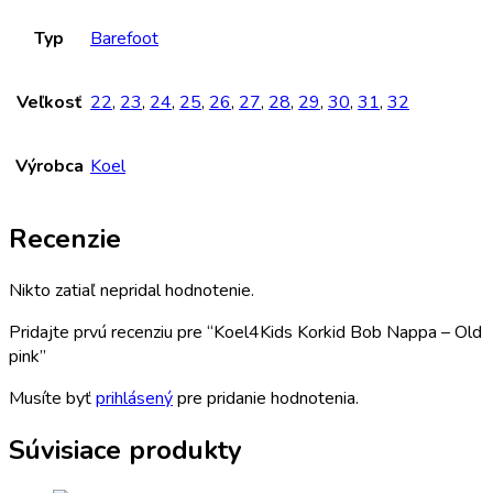
Typ
Barefoot
Veľkosť
22
,
23
,
24
,
25
,
26
,
27
,
28
,
29
,
30
,
31
,
32
Výrobca
Koel
Recenzie
Nikto zatiaľ nepridal hodnotenie.
Pridajte prvú recenziu pre “Koel4Kids Korkid Bob Nappa – Old
pink”
Musíte byť
prihlásený
pre pridanie hodnotenia.
Súvisiace produkty