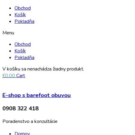
Obchod
Košík
Pokladňa
Menu
Obchod
Košík
Pokladňa
V košíku sa nenachádza žiadny produkt.
€
0.00
Cart
E-shop s barefoot obuvou
0908 322 418
Poradenstvo a konzultácie
Domov