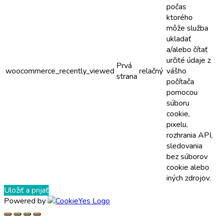
počas
ktorého
môže služba
ukladať
a/alebo čítať
určité údaje z
Prvá
woocommerce_recently_viewed
relačný
vášho
strana
počítača
pomocou
súboru
cookie,
pixelu,
rozhrania API,
sledovania
bez súborov
cookie alebo
iných zdrojov.
Uložiť a prijať
Powered by