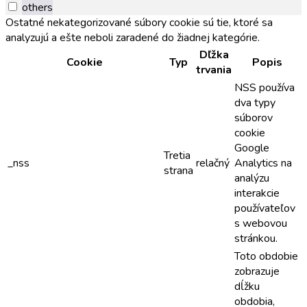
others
Ostatné nekategorizované súbory cookie sú tie, ktoré sa
analyzujú a ešte neboli zaradené do žiadnej kategórie.
Dľžka
Cookie
Typ
Popis
trvania
NSS používa
dva typy
súborov
cookie
Google
Tretia
_nss
relačný
Analytics na
strana
analýzu
interakcie
používateľov
s webovou
stránkou.
Toto obdobie
zobrazuje
dĺžku
obdobia,