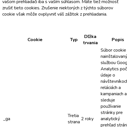
vašom prehliadači iba s vaším súhlasom. Máte tiež možnosť
zrušiť tieto cookies. Zrušenie niektorých z týchto súborov
cookie však môže ovplyvniť váš zážitok z prehliadania.
Dľžka
Cookie
Typ
Popis
trvania
Súbor cookie
nainštalovan
službou Goog
Analytics poč
údaje o
návštevníkoc
reláciách a
kampaniach a 
sleduje
používanie
stránky pre
Tretia
_ga
2 roky
analytický
strana
prehľad strán