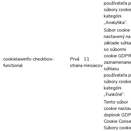
používateľa p
súbory cooki
kategórii
„Analytika“.
Súbor cookie 
nastavený na
základe súhl
so súbormi
cookie GDPR
cookielawinfo-checkbox-
Prvá
11
zaznamenani
functional
strana
mesiacov
súhlasu
používateľa p
súbory cooki
kategórii
„Funkčné“.
Tento súbor
cookie nasta
doplnok GD
Cookie Conse
Súbory cooki