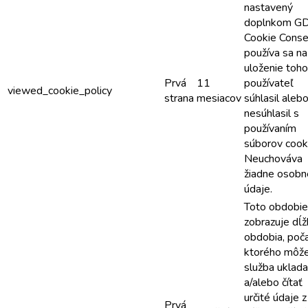
nastavený
doplnkom G
Cookie Conse
používa sa na
uloženie toho,
Prvá
11
používateľ
viewed_cookie_policy
strana
mesiacov
súhlasil aleb
nesúhlasil s
používaním
súborov cook
Neuchováva
žiadne osobn
údaje.
Toto obdobie
zobrazuje dĺž
obdobia, poč
ktorého môž
služba uklada
a/alebo čítať
určité údaje z
Prvá