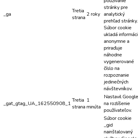
používanie
stránky pre
Tretia
_ga
2 roky
analytický
strana
prehľad stránky.
Súbor cookie
ukladá informác
anonymne a
priraďuje
náhodne
vygenerované
číslo na
rozpoznanie
jedinečných
návštevníkov.
Nastavil Googl
Tretia
1
_gat_gtag_UA_162550908_1
na rozlíšenie
strana
minúta
používateľov.
Súbor cookie
_gid
nainštalovaný