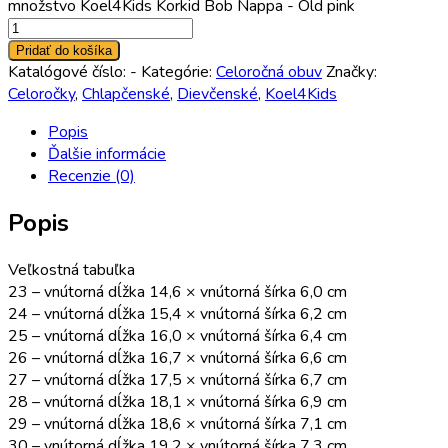
množstvo Koel4Kids Korkid Bob Nappa - Old pink
Pridať do košíka
Katalógové číslo:
-
Kategórie:
Celoročná obuv
Značky:
Celoročky
,
Chlapčenské
,
Dievčenské
,
Koel4Kids
Popis
Ďalšie informácie
Recenzie (0)
Popis
Veľkostná tabuľka
23 – vnútorná dĺžka 14,6 × vnútorná šírka 6,0 cm
24 – vnútorná dĺžka 15,4 × vnútorná šírka 6,2 cm
25 – vnútorná dĺžka 16,0 × vnútorná šírka 6,4 cm
26 – vnútorná dĺžka 16,7 × vnútorná šírka 6,6 cm
27 – vnútorná dĺžka 17,5 × vnútorná šírka 6,7 cm
28 – vnútorná dĺžka 18,1 × vnútorná šírka 6,9 cm
29 – vnútorná dĺžka 18,6 × vnútorná šírka 7,1 cm
30 – vnútorná dĺžka 19,2 × vnútorná šírka 7,3 cm