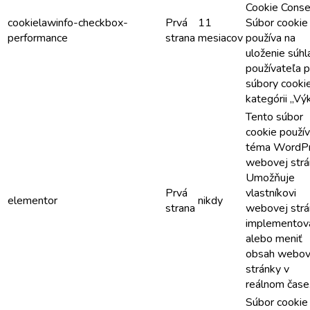
Cookie Conse
cookielawinfo-checkbox-
Prvá
11
Súbor cookie
performance
strana
mesiacov
používa na
uloženie súhl
používateľa p
súbory cooki
kategórii „Vý
Tento súbor
cookie použí
téma WordP
webovej strá
Umožňuje
Prvá
vlastníkovi
elementor
nikdy
strana
webovej strá
implementov
alebo meniť
obsah webov
stránky v
reálnom čase
Súbor cookie 