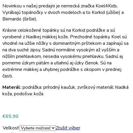
Novinkou v našej predajni je nemecká značka Koel4Kids.
Vyrábajú topánočky v dvoch modeloch a to Korkid (užišie) a
Bernardo (širšie).
Krásne celokožené topánky sú na Korkid podrážke a sú
vyrobené z hladkej mäkkej kože. Prechodné topánky Koel sú
vhodné na užšie nôžky s dominantným prštekom a zapínajú sa
na dva suché zipsy. Sadnú normálne vysokým až vyšším a
nižším priehlavkom, nesedia vysokému priehlavku. Sadnú aj
pomerne úzkym pätám a utiahnú aj úzky členok. Sú na
extrémne mäkkej a uhybnej podrážke s okopom v prednej
časti.
Materál:
podrážka: prírodný kaučuk, zvrškový materiál: hladká
koža, podošva: koža
€
65.90
Veľkosť
Zrušiť výber