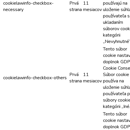
cookielawinfo-checkbox-
Prvá
11
používajú na
necessary
strana
mesiacov
uloženie súhl
používateľa s
ukladaním
súborov cook
kategórii
„Nevyhnutné“
Tento súbor
cookie nasta
doplnok GD
Cookie Conse
Prvá
11
Súbor cookie
cookielawinfo-checkbox-others
strana
mesiacov
používa na
uloženie súhl
používateľa p
súbory cooki
kategórii „Iné
Tento súbor
cookie nasta
doplnok GD