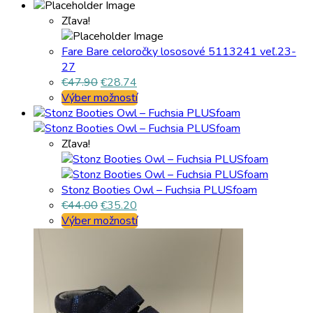
Zľava!
Fare Bare celoročky lososové 5113241 veľ.23-
27
€
47.90
€
28.74
Výber možností
Zľava!
Stonz Booties Owl – Fuchsia PLUSfoam
€
44.00
€
35.20
Výber možností