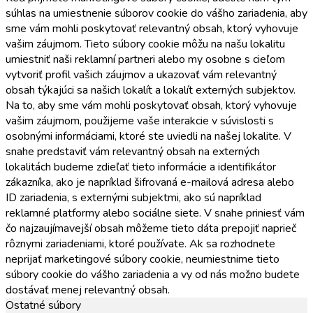
súhlas na umiestnenie súborov cookie do vášho zariadenia, aby
sme vám mohli poskytovať relevantný obsah, ktorý vyhovuje
vašim záujmom. Tieto súbory cookie môžu na našu lokalitu
umiestniť naši reklamní partneri alebo my osobne s cieľom
vytvoriť profil vašich záujmov a ukazovať vám relevantný
obsah týkajúci sa našich lokalít a lokalít externých subjektov.
Na to, aby sme vám mohli poskytovať obsah, ktorý vyhovuje
vašim záujmom, použijeme vaše interakcie v súvislosti s
osobnými informáciami, ktoré ste uviedli na našej lokalite. V
snahe predstaviť vám relevantný obsah na externých
lokalitách budeme zdieľať tieto informácie a identifikátor
zákazníka, ako je napríklad šifrovaná e-mailová adresa alebo
ID zariadenia, s externými subjektmi, ako sú napríklad
reklamné platformy alebo sociálne siete. V snahe priniesť vám
čo najzaujímavejší obsah môžeme tieto dáta prepojiť naprieč
rôznymi zariadeniami, ktoré používate. Ak sa rozhodnete
neprijať marketingové súbory cookie, neumiestnime tieto
súbory cookie do vášho zariadenia a vy od nás možno budete
dostávať menej relevantný obsah.
Ostatné súbory