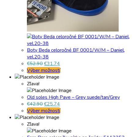
Boty Beda celoročné BF 0001/W/M – Daniel,
vel.20-38
€
52.90
€
31.74
Výber možností
Zľava!
Old soles High Pave – Grey suede/tan/Grey
€
42.90
€
25.74
Výber možností
Zľava!