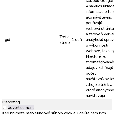
službou Google
Analytics uklad
informácie o to
ako návštevníci
používajú
webovú stránku
a zároveň vytvá
Tretia
_gid
1 deň
analytickú sprá
strana
o výkonnosti
webovej lokality
Niektoré zo
zhromažďovaný
údajov zahŕňajú
počet
návštevníkov, ic
zdroj a stránky,
ktoré anonymn
navštevujú.
Marketing
advertisement
Keď prijmete marketingové súbory cookie, udelíte nám tým