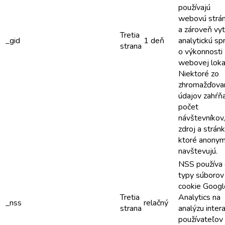
používajú
webovú strán
a zároveň vy
Tretia
_gid
1 deň
analytickú sp
strana
o výkonnosti
webovej lokal
Niektoré zo
zhromažďova
údajov zahŕň
počet
návštevníkov,
zdroj a stránk
ktoré anony
navštevujú.
NSS používa
typy súborov
cookie Googl
Tretia
Analytics na
_nss
relačný
strana
analýzu inter
používateľov