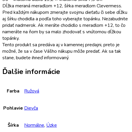
Dĺžka meraná meradlom +12, šírka meradlom Clevermess.
Pred každým nákupom zmerajte svojmu dieťaťu či sebe dĺžku
aj šírku chodidla a podľa toho vyberajte topánku. Nezabudnite
pridať nadmerok. Ak meráte chodidlo s meradlom +12, to čo
nameráte na ňom by sa malo zhodovať s vnútornou dĺžkou
topánky.
Tento produkt sa predáva aj v kamennej predajni, preto je
možné, že sa v čase Vášho nákupu môže predať. Ak sa tak
stane, budete ihneď informovaný.
Ďalšie informácie
Farba
Ružová
Pohlavie
Dievča
Šírka
Normálne
,
Úzke