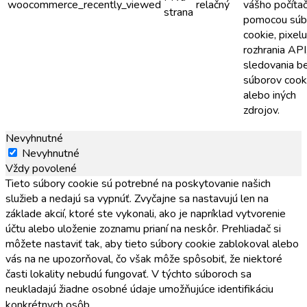
woocommerce_recently_viewed
relačný
vášho počíta
strana
pomocou súb
cookie, pixelu
rozhrania API
sledovania b
súborov cook
alebo iných
zdrojov.
Nevyhnutné
Nevyhnutné
Vždy povolené
Tieto súbory cookie sú potrebné na poskytovanie našich
služieb a nedajú sa vypnúť. Zvyčajne sa nastavujú len na
základe akcií, ktoré ste vykonali, ako je napríklad vytvorenie
účtu alebo uloženie zoznamu prianí na neskôr. Prehliadač si
môžete nastaviť tak, aby tieto súbory cookie zablokoval alebo
vás na ne upozorňoval, čo však môže spôsobiť, že niektoré
časti lokality nebudú fungovať. V týchto súboroch sa
neukladajú žiadne osobné údaje umožňujúce identifikáciu
konkrétnych osôb.