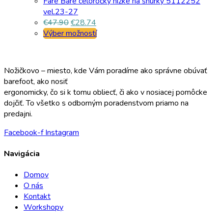
Fare Bare celoročky nízke na šnúrky 5112252
vel.23-27
€
47.90
€
28.74
Výber možností
Nožičkovo – miesto, kde Vám poradíme ako správne obúvať
barefoot, ako nosiť
ergonomicky, čo si k tomu obliecť, či ako v nosiacej pomôcke
dojčiť. To všetko s odborným poradenstvom priamo na
predajni.
Facebook-f
Instagram
Navigácia
Domov
O nás
Kontakt
Workshopy