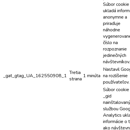
Súbor cookie
ukladá inform
anonymne a
priraďuje
náhodne
vygenerovan
číslo na
rozpoznanie
jedinečných
návštevníkov.
Nastavil Goo
Tretia
_gat_gtag_UA_162550908_1
1 minúta
na rozlíšenie
strana
používateľov.
Súbor cookie
_gid
nainštalovan
službou Goog
Analytics ukl
informácie o 
ako návštevní