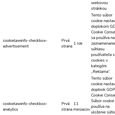
webovou
stránkou.
Tento súbor
cookie nasta
doplnkom G
Cookie Conse
sa používa na
cookielawinfo-checkbox-
Prvá
1 rok
zaznamenani
advertisement
strana
súhlasu
používateľa s
cookies v
kategórii
„Reklama“.
Tento súbor
cookie nasta
doplnok GD
Cookie Conse
Súbor cookie
cookielawinfo-checkbox-
Prvá
11
používa na
analytics
strana
mesiacov
uloženie súhl