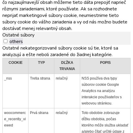
čo najzaujímavejší obsah môžeme tieto dáta prepojiť naprieč
rôznymi zariadeniami, ktoré používate. Ak sa rozhodnete
neprijať marketingové súbory cookie, neumiestnime tieto
súbory cookie do vášho zariadenia a vy od nás možno budete
dostávať menej relevantný obsah.
Ostatné súbory
others
Ostatné nekategorizované súbory cookie sú tie, ktoré sa
analyzujú a ešte neboli zaradené do žiadnej kategórie.
COOKIE
TYP
DĽŽKA
POPIS
TRVANIA
_nss
Tretia strana
relačný
NSS používa dva typy
súborov cookie Google
Analytics na analýzu
interakcie používateľov s
webovou stránkou.
woocommerc
Prvá strana
relačný
Toto obdobie zobrazuje
e_recently_vi
dĺžku obdobia, počas
ewed
ktorého môže služba ukladať
a/alebo čítať určité údaje z