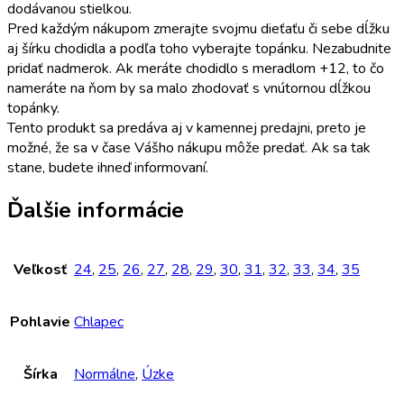
dodávanou stielkou.
Pred každým nákupom zmerajte svojmu dieťaťu či sebe dĺžku
aj šírku chodidla a podľa toho vyberajte topánku. Nezabudnite
pridať nadmerok. Ak meráte chodidlo s meradlom +12, to čo
nameráte na ňom by sa malo zhodovať s vnútornou dĺžkou
topánky.
Tento produkt sa predáva aj v kamennej predajni, preto je
možné, že sa v čase Vášho nákupu môže predať. Ak sa tak
stane, budete ihneď informovaní.
Ďalšie informácie
Veľkosť
24
,
25
,
26
,
27
,
28
,
29
,
30
,
31
,
32
,
33
,
34
,
35
Pohlavie
Chlapec
Šírka
Normálne
,
Úzke