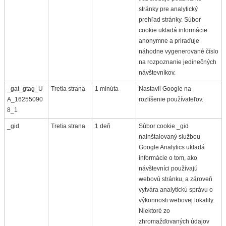
stránky pre analytický
prehľad stránky. Súbor
cookie ukladá informácie
anonymne a priraďuje
náhodne vygenerované číslo
na rozpoznanie jedinečných
návštevníkov.
_gat_gtag_U
Tretia strana
1 minúta
Nastavil Google na
A_16255090
rozlíšenie používateľov.
8_1
_gid
Tretia strana
1 deň
Súbor cookie _gid
nainštalovaný službou
Google Analytics ukladá
informácie o tom, ako
návštevníci používajú
webovú stránku, a zároveň
vytvára analytickú správu o
výkonnosti webovej lokality.
Niektoré zo
zhromažďovaných údajov