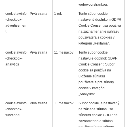
webovou stránkou.
cookielawinfo
Prvá strana
1 rok
Tento súbor cookie
-checkbox-
nastavený doplnkom GDPR
advertisemen
Cookie Consent sa používa
t
na zaznamenanie súhlasu
používateľa s cookies v
kategórii „Reklama“.
cookielawinfo
Prvá strana
11 mesiacov
Tento súbor cookie
-checkbox-
nastavuje doplnok GDPR
analytics
Cookie Consent. Súbor
cookie sa používa na
uloženie súhlasu
používateľa pre súbory
cookie v kategórii
„Analytika“.
cookielawinfo
Prvá strana
11 mesiacov
Súbor cookie je nastavený
-checkbox-
na základe súhlasu so
functional
súbormi cookie GDPR na
zaznamenanie súhlasu