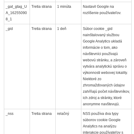
_gat_gtag_U
Tretia strana
1 minúta
Nastavil Google na
A_16255090
rozlíšenie používateľov.
8_1
_gid
Tretia strana
1 deň
Súbor cookie _gid
nainštalovaný službou
Google Analytics ukladá
informácie o tom, ako
návštevníci používajú
webovú stránku, a zároveň
vytvára analytickú správu o
výkonnosti webovej lokality.
Niektoré zo
zhromažďovaných údajov
zahŕňajú počet návštevníkov,
ich zdroj a stránky, ktoré
anonymne navštevujú.
_nss
Tretia strana
relačný
NSS používa dva typy
súborov cookie Google
Analytics na analýzu
interakcie používateľov s