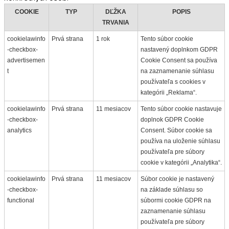
COOKIE
TYP
DĽŽKA
POPIS
TRVANIA
cookielawinfo
Prvá strana
1 rok
Tento súbor cookie
-checkbox-
nastavený doplnkom GDPR
advertisemen
Cookie Consent sa používa
t
na zaznamenanie súhlasu
používateľa s cookies v
kategórii „Reklama“.
cookielawinfo
Prvá strana
11 mesiacov
Tento súbor cookie nastavuje
-checkbox-
doplnok GDPR Cookie
analytics
Consent. Súbor cookie sa
používa na uloženie súhlasu
používateľa pre súbory
cookie v kategórii „Analytika“.
cookielawinfo
Prvá strana
11 mesiacov
Súbor cookie je nastavený
-checkbox-
na základe súhlasu so
functional
súbormi cookie GDPR na
zaznamenanie súhlasu
používateľa pre súbory