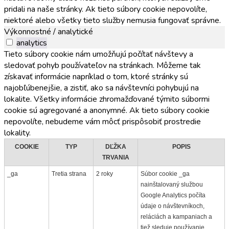
pridali na naše stránky. Ak tieto súbory cookie nepovolíte,
niektoré alebo všetky tieto služby nemusia fungovať správne.
Výkonnostné / analytické
analytics
Tieto súbory cookie nám umožňujú počítať návštevy a
sledovať pohyb používateľov na stránkach. Môžeme tak
získavať informácie napríklad o tom, ktoré stránky sú
najobľúbenejšie, a zistiť, ako sa návštevníci pohybujú na
lokalite. Všetky informácie zhromažďované týmito súbormi
cookie sú agregované a anonymné. Ak tieto súbory cookie
nepovolíte, nebudeme vám môcť prispôsobiť prostredie
lokality.
COOKIE
TYP
DĽŽKA
POPIS
TRVANIA
_ga
Tretia strana
2 roky
Súbor cookie _ga
nainštalovaný službou
Google Analytics počíta
údaje o návštevníkoch,
reláciách a kampaniach a
tiež sleduje používanie