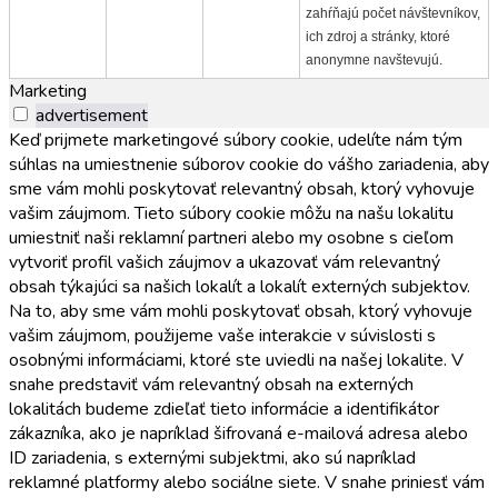
zahŕňajú počet návštevníkov,
ich zdroj a stránky, ktoré
anonymne navštevujú.
Marketing
advertisement
Keď prijmete marketingové súbory cookie, udelíte nám tým
súhlas na umiestnenie súborov cookie do vášho zariadenia, aby
sme vám mohli poskytovať relevantný obsah, ktorý vyhovuje
vašim záujmom. Tieto súbory cookie môžu na našu lokalitu
umiestniť naši reklamní partneri alebo my osobne s cieľom
vytvoriť profil vašich záujmov a ukazovať vám relevantný
obsah týkajúci sa našich lokalít a lokalít externých subjektov.
Na to, aby sme vám mohli poskytovať obsah, ktorý vyhovuje
vašim záujmom, použijeme vaše interakcie v súvislosti s
osobnými informáciami, ktoré ste uviedli na našej lokalite. V
snahe predstaviť vám relevantný obsah na externých
lokalitách budeme zdieľať tieto informácie a identifikátor
zákazníka, ako je napríklad šifrovaná e-mailová adresa alebo
ID zariadenia, s externými subjektmi, ako sú napríklad
reklamné platformy alebo sociálne siete. V snahe priniesť vám