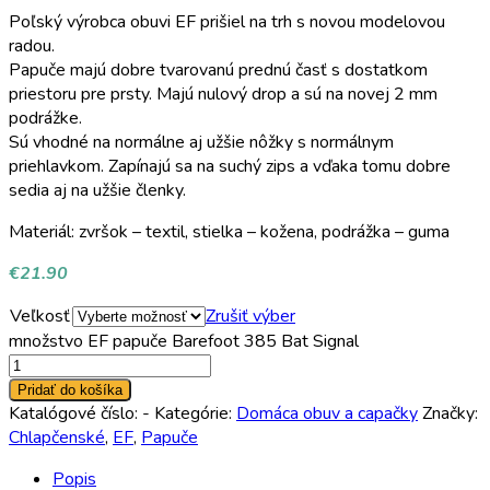
Poľský výrobca obuvi EF prišiel na trh s novou modelovou
radou.
Papuče majú dobre tvarovanú prednú časť s dostatkom
priestoru pre prsty. Majú nulový drop a sú na novej 2 mm
podrážke.
Sú vhodné na normálne aj užšie nôžky s normálnym
priehlavkom. Zapínajú sa na suchý zips a vďaka tomu dobre
sedia aj na užšie členky.
Materiál: zvršok – textil, stielka – kožena, podrážka – guma
€
21.90
Veľkosť
Zrušiť výber
množstvo EF papuče Barefoot 385 Bat Signal
Pridať do košíka
Katalógové číslo:
-
Kategórie:
Domáca obuv a capačky
Značky:
Chlapčenské
,
EF
,
Papuče
Popis