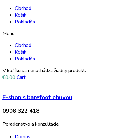
Obchod
Košík
Pokladňa
Menu
Obchod
Košík
Pokladňa
V košíku sa nenachádza žiadny produkt.
€
0.00
Cart
E-shop s barefoot obuvou
0908 322 418
Poradenstvo a konzultácie
Domov