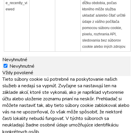
e_recently_vi
dĺžku obdobia, počas
ewed
ktorého môže služba
ukladať a/alebo čítať určité
údaje z vášho počítača
pomocou súboru cookie,
pixelu, rozhrania API,
sledovania bez súborov
cookie alebo iných zdrojov.
Nevyhnutné
Nevyhnutné
Vždy povolené
Tieto súbory cookie sú potrebné na poskytovanie našich
služieb a nedajú sa vypnúť. Zvyčajne sa nastavujú len na
základe akcií, ktoré ste vykonali, ako je napríklad vytvorenie
účtu alebo uloženie zoznamu prianí na neskôr. Prehliadač si
môžete nastaviť tak, aby tieto súbory cookie zablokoval alebo
vás na ne upozorňoval, čo však môže spôsobiť, že niektoré
časti lokality nebudú fungovať. V týchto súboroch sa
neukladajú žiadne osobné údaje umožňujúce identifikáciu
konkrétnych osôb.