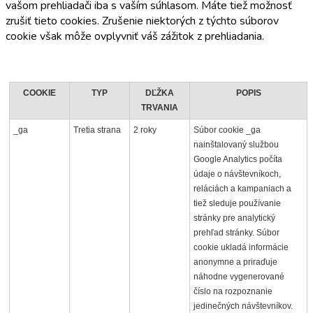
vašom prehliadači iba s vaším súhlasom. Máte tiež možnosť
zrušiť tieto cookies. Zrušenie niektorých z týchto súborov
cookie však môže ovplyvniť váš zážitok z prehliadania.
COOKIE
TYP
DĽŽKA
POPIS
TRVANIA
_ga
Tretia strana
2 roky
Súbor cookie _ga
nainštalovaný službou
Google Analytics počíta
údaje o návštevníkoch,
reláciách a kampaniach a
tiež sleduje používanie
stránky pre analytický
prehľad stránky. Súbor
cookie ukladá informácie
anonymne a priraďuje
náhodne vygenerované
číslo na rozpoznanie
jedinečných návštevníkov.