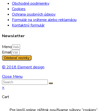
Obchodné podmienky
Cookies
Ochrana osobných údajov
Formulár na vrátenie alebo reklamáciu
Kontaktný formulár
Newsletter
Meno
Email
Odoberať novinky
© 2018 Element design
Close Menu
×
Cart
Pre lepší online zážitok používame súbory “cookies”.