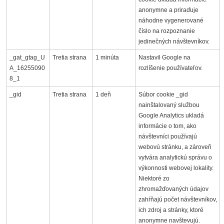
anonymne a priraďuje
náhodne vygenerované
číslo na rozpoznanie
jedinečných návštevníkov.
_gat_gtag_U
Tretia strana
1 minúta
Nastavil Google na
A_16255090
rozlíšenie používateľov.
8_1
_gid
Tretia strana
1 deň
Súbor cookie _gid
nainštalovaný službou
Google Analytics ukladá
informácie o tom, ako
návštevníci používajú
webovú stránku, a zároveň
vytvára analytickú správu o
výkonnosti webovej lokality.
Niektoré zo
zhromažďovaných údajov
zahŕňajú počet návštevníkov,
ich zdroj a stránky, ktoré
anonymne navštevujú.