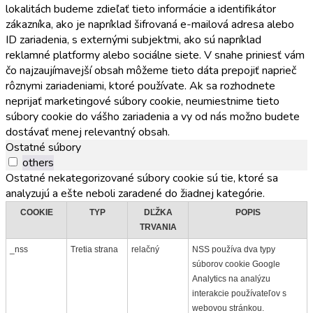
lokalitách budeme zdieľať tieto informácie a identifikátor
zákazníka, ako je napríklad šifrovaná e-mailová adresa alebo
ID zariadenia, s externými subjektmi, ako sú napríklad
reklamné platformy alebo sociálne siete. V snahe priniesť vám
čo najzaujímavejší obsah môžeme tieto dáta prepojiť naprieč
rôznymi zariadeniami, ktoré používate. Ak sa rozhodnete
neprijať marketingové súbory cookie, neumiestnime tieto
súbory cookie do vášho zariadenia a vy od nás možno budete
dostávať menej relevantný obsah.
Ostatné súbory
others
Ostatné nekategorizované súbory cookie sú tie, ktoré sa
analyzujú a ešte neboli zaradené do žiadnej kategórie.
COOKIE
TYP
DĽŽKA
POPIS
TRVANIA
_nss
Tretia strana
relačný
NSS používa dva typy
súborov cookie Google
Analytics na analýzu
interakcie používateľov s
webovou stránkou.