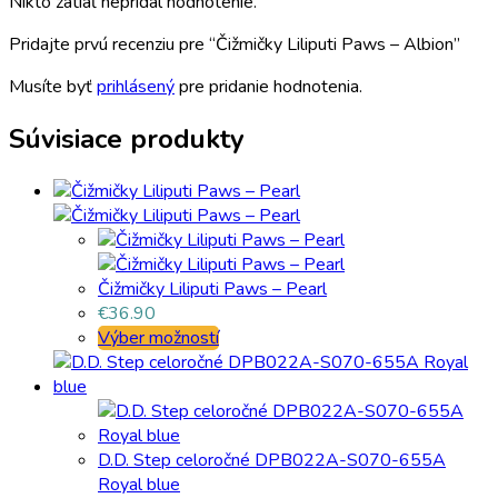
Nikto zatiaľ nepridal hodnotenie.
Pridajte prvú recenziu pre “Čižmičky Liliputi Paws – Albion”
Musíte byť
prihlásený
pre pridanie hodnotenia.
Súvisiace produkty
Čižmičky Liliputi Paws – Pearl
€
36.90
Výber možností
D.D. Step celoročné DPB022A-S070-655A
Royal blue