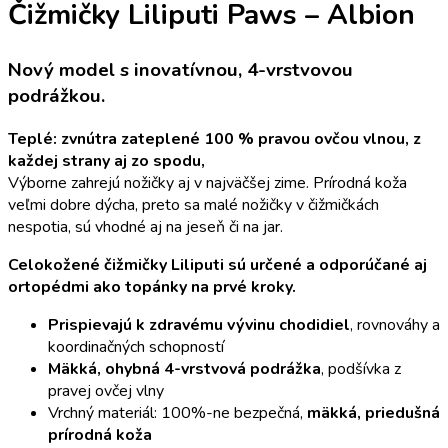
Čižmičky Liliputi Paws – Albion
Nový model s inovatívnou, 4-vrstvovou
podrážkou.
Teplé: zvnútra zateplené 100 % pravou ovčou vlnou, z
každej strany aj zo spodu,
Výborne zahrejú nožičky aj v najväčšej zime. Prírodná koža
veľmi dobre dýcha, preto sa malé nožičky v čižmičkách
nespotia, sú vhodné aj na jeseň či na jar.
Celokožené čižmičky Liliputi sú určené a odporúčané aj
ortopédmi ako topánky na prvé kroky.
Prispievajú k zdravému vývinu chodidiel
, rovnováhy a
koordinačných schopností
Mäkká, ohybná 4-vrstvová podrážka
, podšívka z
pravej ovčej vlny
Vrchný materiál: 100%-ne bezpečná,
mäkká, priedušná
prírodná koža