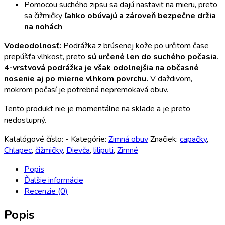
Pomocou suchého zipsu sa dajú nastaviť na mieru, preto
sa čižmičky
ľahko obúvajú a zároveň bezpečne držia
na nohách
Vodeodolnosť:
Podrážka z brúsenej kože po určitom čase
prepúšťa vlhkosť, preto
sú určené len do suchého počasia
.
4-vrstvová podrážka je však odolnejšia na občasné
nosenie aj po mierne vlhkom povrchu.
V daždivom,
mokrom počasí je potrebná nepremokavá obuv.
Tento produkt nie je momentálne na sklade a je preto
nedostupný.
Katalógové číslo:
-
Kategórie:
Zimná obuv
Značiek:
capačky
,
Chlapec
,
čižmičky
,
Dievča
,
liliputi
,
Zimné
Popis
Ďalšie informácie
Recenzie (0)
Popis