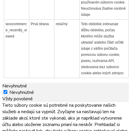
používaním súborov cookie.
Neuchováva žiadne osobné
údaje.
woocommerc
Prvá strana
relačný
Toto obdobie zobrazuje
e_recently_vi
dĺžku obdobia, počas
ewed
ktorého môže služba
ukladať a/alebo čítať určité
údaje z vášho počítača
pomocou súboru cookie,
pixelu, rozhrania API,
sledovania bez súborov
cookie alebo iných zdrojov.
Nevyhnutné
Nevyhnutné
Vždy povolené
Tieto súbory cookie sú potrebné na poskytovanie našich
služieb a nedajú sa vypnúť. Zvyčajne sa nastavujú len na
základe akcií, ktoré ste vykonali, ako je napríklad vytvorenie
účtu alebo uloženie zoznamu prianí na neskôr. Prehliadač si
môžete nastaviť tak, aby tieto súbory cookie zablokoval alebo