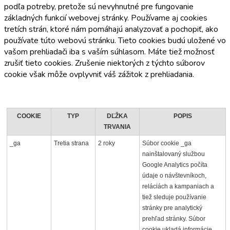
podľa potreby, pretože sú nevyhnutné pre fungovanie
základných funkcií webovej stránky. Používame aj cookies
tretích strán, ktoré nám pomáhajú analyzovať a pochopiť, ako
používate túto webovú stránku. Tieto cookies budú uložené vo
vašom prehliadači iba s vaším súhlasom. Máte tiež možnosť
zrušiť tieto cookies. Zrušenie niektorých z týchto súborov
cookie však môže ovplyvniť váš zážitok z prehliadania.
COOKIE
TYP
DĽŽKA
POPIS
TRVANIA
_ga
Tretia strana
2 roky
Súbor cookie _ga
nainštalovaný službou
Google Analytics počíta
údaje o návštevníkoch,
reláciách a kampaniach a
tiež sleduje používanie
stránky pre analytický
prehľad stránky. Súbor
cookie ukladá informácie