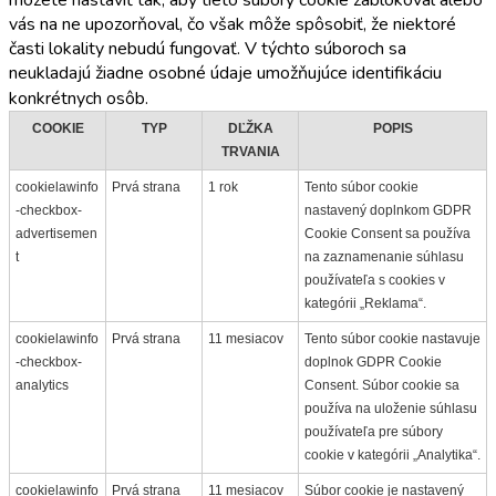
vás na ne upozorňoval, čo však môže spôsobiť, že niektoré
časti lokality nebudú fungovať. V týchto súboroch sa
neukladajú žiadne osobné údaje umožňujúce identifikáciu
konkrétnych osôb.
COOKIE
TYP
DĽŽKA
POPIS
TRVANIA
cookielawinfo
Prvá strana
1 rok
Tento súbor cookie
-checkbox-
nastavený doplnkom GDPR
advertisemen
Cookie Consent sa používa
t
na zaznamenanie súhlasu
používateľa s cookies v
kategórii „Reklama“.
cookielawinfo
Prvá strana
11 mesiacov
Tento súbor cookie nastavuje
-checkbox-
doplnok GDPR Cookie
analytics
Consent. Súbor cookie sa
používa na uloženie súhlasu
používateľa pre súbory
cookie v kategórii „Analytika“.
cookielawinfo
Prvá strana
11 mesiacov
Súbor cookie je nastavený