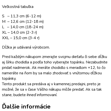
Veľkostná tabuľka
S – 11,3 cm (6-12 m)
M – 12,6 cm (12-18 m)
L – 14,0 cm (18-24 m)
XL – 14,0 cm (2-3 r)
XXL – 15,0 cm (3-4 r)
Dĺžka je udávaná výrobcom.
Pred každým nákupom zmerajte svojmu dieťaťu či sebe dĺžku
aj šírku chodidla a podľa toho vyberajte topánku. Nezabudnite
pridať nadmerok. Ak meráte chodidlo s meradlom +12, to čo
nameráte na ňom by sa malo zhodovať s vnútornou dĺžkou
topánky.
Tento produkt sa predáva aj v kamennej predajni, preto je
možné, že sa v čase Vášho nákupu môže predať. Ak sa tak
stane, budete ihneď informovaní.
Ďalšie informácie