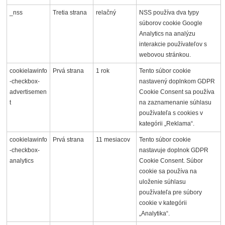
_nss
Tretia strana
relačný
NSS používa dva typy
súborov cookie Google
Analytics na analýzu
interakcie používateľov s
webovou stránkou.
cookielawinfo
Prvá strana
1 rok
Tento súbor cookie
-checkbox-
nastavený doplnkom GDPR
advertisemen
Cookie Consent sa používa
t
na zaznamenanie súhlasu
používateľa s cookies v
kategórii „Reklama“.
cookielawinfo
Prvá strana
11 mesiacov
Tento súbor cookie
-checkbox-
nastavuje doplnok GDPR
analytics
Cookie Consent. Súbor
cookie sa používa na
uloženie súhlasu
používateľa pre súbory
cookie v kategórii
„Analytika“.