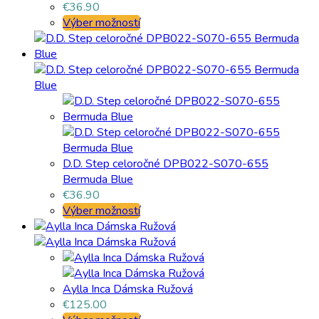
€
36.90
Výber možností
D.D. Step celoročné DPB022-S070-655
Bermuda Blue
€
36.90
Výber možností
Aylla Inca Dámska Ružová
€
125.00