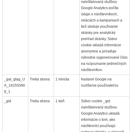
nainštalovaný službou
Google Analytics počíta
údaje o návštevníkoch,
reláciách a kampaniach a
tiež sleduje používanie
stránky pre analytický
prehľad stránky. Súbor
cookie ukladá informácie
anonymne a priraďuje
náhodne vygenerované číslo
na rozpoznanie jedinečných
návštevníkov.
_gat_gtag_U
Tretia strana
1 minúta
Nastavil Google na
A_16255090
rozlíšenie používateľov.
8_1
_gid
Tretia strana
1 deň
Súbor cookie _gid
nainštalovaný službou
Google Analytics ukladá
informácie o tom, ako
návštevníci používajú
webovú stránku, a zároveň