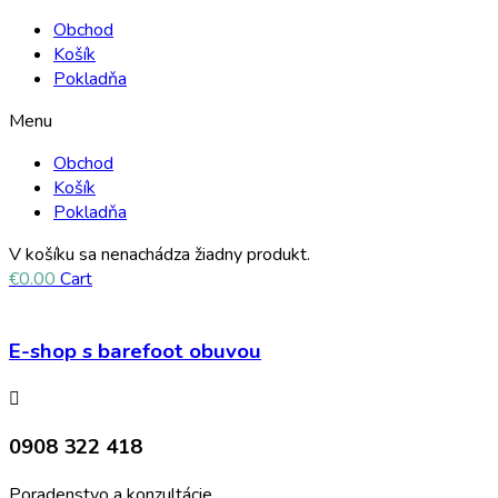
Obchod
Košík
Pokladňa
Menu
Obchod
Košík
Pokladňa
V košíku sa nenachádza žiadny produkt.
€
0.00
Cart
E-shop s barefoot obuvou
0908 322 418
Poradenstvo a konzultácie