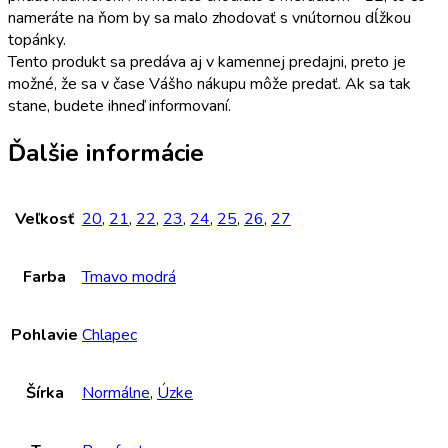
nameráte na ňom by sa malo zhodovať s vnútornou dĺžkou
topánky.
Tento produkt sa predáva aj v kamennej predajni, preto je
možné, že sa v čase Vášho nákupu môže predať. Ak sa tak
stane, budete ihneď informovaní.
Ďalšie informácie
Veľkosť
20
,
21
,
22
,
23
,
24
,
25
,
26
,
27
Farba
Tmavo modrá
Pohlavie
Chlapec
Šírka
Normálne
,
Úzke