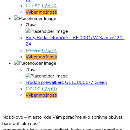
€
47.90
€
28.74
Výber možností
Zľava!
Boty Beda celoročné – BF 0001/W Sam veľ.20-
24
€
42.90
€
25.74
Výber možností
Zľava!
Froddo prewalkers G1130005-7 Green
€
32.00
€
25.60
Výber možností
Nožičkovo – miesto, kde Vám poradíme ako správne obúvať
barefoot, ako nosiť
ergonomicky, čo si k tomu obliecť, či ako v nosiacej pomôcke