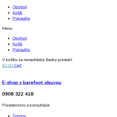
Obchod
Košík
Pokladňa
Menu
Obchod
Košík
Pokladňa
V košíku sa nenachádza žiadny produkt.
€
0.00
Cart
E-shop s barefoot obuvou
0908 322 418
Poradenstvo a konzultácie
Domov