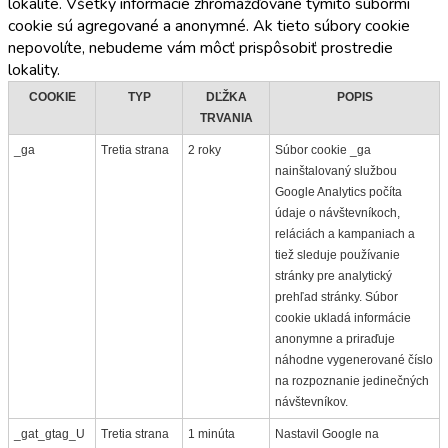
lokalite. Všetky informácie zhromažďované týmito súbormi
cookie sú agregované a anonymné. Ak tieto súbory cookie
nepovolíte, nebudeme vám môcť prispôsobiť prostredie
lokality.
COOKIE
TYP
DĽŽKA
POPIS
TRVANIA
_ga
Tretia strana
2 roky
Súbor cookie _ga
nainštalovaný službou
Google Analytics počíta
údaje o návštevníkoch,
reláciách a kampaniach a
tiež sleduje používanie
stránky pre analytický
prehľad stránky. Súbor
cookie ukladá informácie
anonymne a priraďuje
náhodne vygenerované číslo
na rozpoznanie jedinečných
návštevníkov.
_gat_gtag_U
Tretia strana
1 minúta
Nastavil Google na