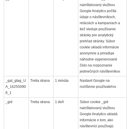
nainštalovaný službou
Google Analytics počíta
údaje o návštevníkoch,
reláciách a kampaniach a
tiež sleduje používanie
stránky pre analytický
prehľad stránky. Súbor
cookie ukladá informácie
anonymne a priraďuje
náhodne vygenerované
číslo na rozpoznanie
jedinečných návštevníkov.
_gat_gtag_U
Tretia strana
1 minúta
Nastavil Google na
A_16255090
rozlíšenie používateľov.
8_1
_gid
Tretia strana
1 deň
Súbor cookie _gid
nainštalovaný službou
Google Analytics ukladá
informácie o tom, ako
návštevníci používajú