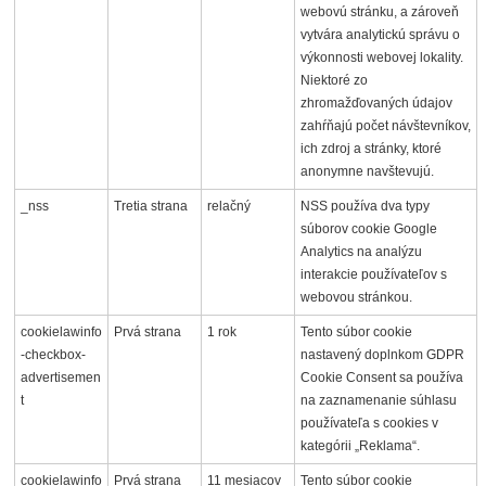
webovú stránku, a zároveň
vytvára analytickú správu o
výkonnosti webovej lokality.
Niektoré zo
zhromažďovaných údajov
zahŕňajú počet návštevníkov,
ich zdroj a stránky, ktoré
anonymne navštevujú.
_nss
Tretia strana
relačný
NSS používa dva typy
súborov cookie Google
Analytics na analýzu
interakcie používateľov s
webovou stránkou.
cookielawinfo
Prvá strana
1 rok
Tento súbor cookie
-checkbox-
nastavený doplnkom GDPR
advertisemen
Cookie Consent sa používa
t
na zaznamenanie súhlasu
používateľa s cookies v
kategórii „Reklama“.
cookielawinfo
Prvá strana
11 mesiacov
Tento súbor cookie