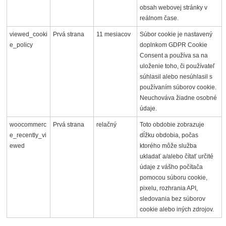
obsah webovej stránky v
reálnom čase.
viewed_cooki
Prvá strana
11 mesiacov
Súbor cookie je nastavený
e_policy
doplnkom GDPR Cookie
Consent a používa sa na
uloženie toho, či používateľ
súhlasil alebo nesúhlasil s
používaním súborov cookie.
Neuchováva žiadne osobné
údaje.
woocommerc
Prvá strana
relačný
Toto obdobie zobrazuje
e_recently_vi
dĺžku obdobia, počas
ewed
ktorého môže služba
ukladať a/alebo čítať určité
údaje z vášho počítača
pomocou súboru cookie,
pixelu, rozhrania API,
sledovania bez súborov
cookie alebo iných zdrojov.