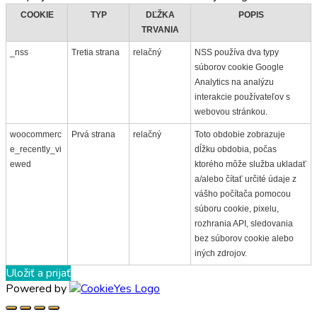
COOKIE
TYP
DĽŽKA
POPIS
TRVANIA
_nss
Tretia strana
relačný
NSS používa dva typy
súborov cookie Google
Analytics na analýzu
interakcie používateľov s
webovou stránkou.
woocommerc
Prvá strana
relačný
Toto obdobie zobrazuje
e_recently_vi
dĺžku obdobia, počas
ewed
ktorého môže služba ukladať
a/alebo čítať určité údaje z
vášho počítača pomocou
súboru cookie, pixelu,
rozhrania API, sledovania
bez súborov cookie alebo
iných zdrojov.
Uložiť a prijať
Powered by