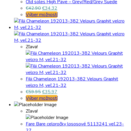
Old soles High Pave – Grey/Red/Grey Suede
€
42.90
€
34.32
Výber možností
Zľava!
Filii Chameleon 192013-382 Velours Graphit
velcro M, veľ.21-32
€
59.95
€
35.97
Výber možností
Zľava!
Fare Bare celoročky lososové 5113241 veľ.23-
27