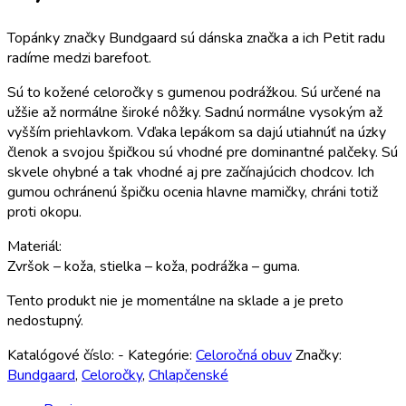
Topánky značky Bundgaard sú dánska značka a ich Petit radu
radíme medzi barefoot.
Sú to kožené celoročky s gumenou podrážkou. Sú určené na
užšie až normálne široké nôžky. Sadnú normálne vysokým až
vyšším priehlavkom. Vďaka lepákom sa dajú utiahnúť na úzky
členok a svojou špičkou sú vhodné pre dominantné palčeky. Sú
skvele ohybné a tak vhodné aj pre začínajúcich chodcov. Ich
gumou ochránenú špičku ocenia hlavne mamičky, chráni totiž
proti okopu.
Materiál:
Zvršok – koža, stielka – koža, podrážka – guma.
Tento produkt nie je momentálne na sklade a je preto
nedostupný.
Katalógové číslo:
-
Kategórie:
Celoročná obuv
Značky:
Bundgaard
,
Celoročky
,
Chlapčenské