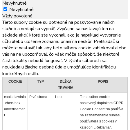
Nevyhnutné
Nevyhnutné
Vždy povolené
Tieto súbory cookie sú potrebné na poskytovanie našich
služieb a nedajú sa vypnúť. Zvyčajne sa nastavujú len na
základe akcií, ktoré ste vykonali, ako je napríklad vytvorenie
účtu alebo uloženie zoznamu prianí na neskôr. Prehliadač si
môžete nastaviť tak, aby tieto súbory cookie zablokoval alebo
vás na ne upozorňoval, čo však môže spôsobiť, že niektoré
časti lokality nebudú fungovať. V týchto súboroch sa
neukladajú žiadne osobné údaje umožňujúce identifikáciu
konkrétnych osôb.
COOKIE
TYP
DĽŽKA
POPIS
TRVANIA
cookielawinfo
Prvá strana
1 rok
Tento súbor cookie
-checkbox-
nastavený doplnkom GDPR
advertisemen
Cookie Consent sa používa
t
na zaznamenanie súhlasu
používateľa s cookies v
kategórii „Reklama“.