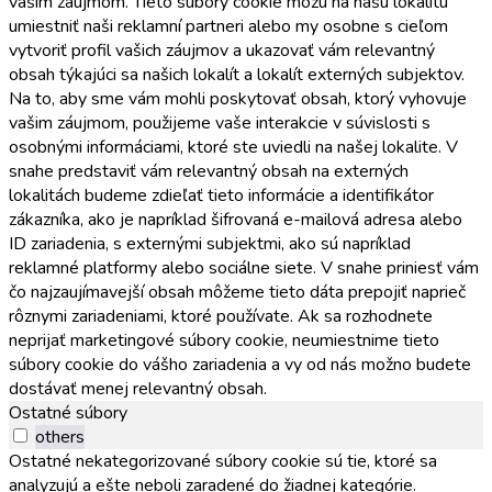
vašim záujmom. Tieto súbory cookie môžu na našu lokalitu
umiestniť naši reklamní partneri alebo my osobne s cieľom
vytvoriť profil vašich záujmov a ukazovať vám relevantný
obsah týkajúci sa našich lokalít a lokalít externých subjektov.
Na to, aby sme vám mohli poskytovať obsah, ktorý vyhovuje
vašim záujmom, použijeme vaše interakcie v súvislosti s
osobnými informáciami, ktoré ste uviedli na našej lokalite. V
snahe predstaviť vám relevantný obsah na externých
lokalitách budeme zdieľať tieto informácie a identifikátor
zákazníka, ako je napríklad šifrovaná e-mailová adresa alebo
ID zariadenia, s externými subjektmi, ako sú napríklad
reklamné platformy alebo sociálne siete. V snahe priniesť vám
čo najzaujímavejší obsah môžeme tieto dáta prepojiť naprieč
rôznymi zariadeniami, ktoré používate. Ak sa rozhodnete
neprijať marketingové súbory cookie, neumiestnime tieto
súbory cookie do vášho zariadenia a vy od nás možno budete
dostávať menej relevantný obsah.
Ostatné súbory
others
Ostatné nekategorizované súbory cookie sú tie, ktoré sa
analyzujú a ešte neboli zaradené do žiadnej kategórie.