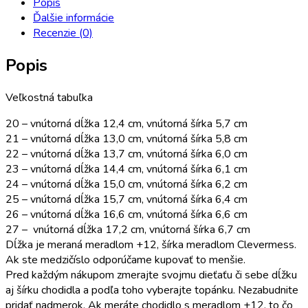
Popis
Ďalšie informácie
Recenzie (0)
Popis
Veľkostná tabuľka
20 – vnútorná dĺžka 12,4 cm, vnútorná šírka 5,7 cm
21 – vnútorná dĺžka 13,0 cm, vnútorná šírka 5,8 cm
22 – vnútorná dĺžka 13,7 cm, vnútorná šírka 6,0 cm
23 – vnútorná dĺžka 14,4 cm, vnútorná šírka 6,1 cm
24 – vnútorná dĺžka 15,0 cm, vnútorná šírka 6,2 cm
25 – vnútorná dĺžka 15,7 cm, vnútorná šírka 6,4 cm
26 – vnútorná dĺžka 16,6 cm, vnútorná šírka 6,6 cm
27 – vnútorná dĺžka 17,2 cm, vnútorná šírka 6,7 cm
Dĺžka je meraná meradlom +12, šírka meradlom Clevermess.
Ak ste medzičíslo odporúčame kupovať to menšie.
Pred každým nákupom zmerajte svojmu dieťaťu či sebe dĺžku
aj šírku chodidla a podľa toho vyberajte topánku. Nezabudnite
pridať nadmerok. Ak meráte chodidlo s meradlom +12, to čo