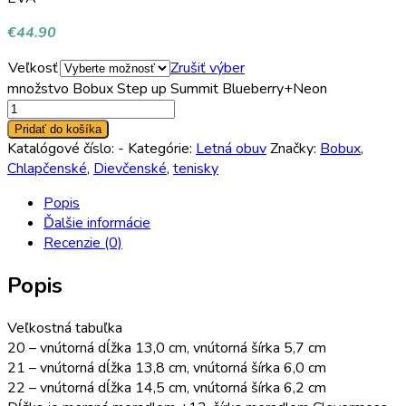
€
44.90
Veľkosť
Zrušiť výber
množstvo Bobux Step up Summit Blueberry+Neon
Pridať do košíka
Katalógové číslo:
-
Kategórie:
Letná obuv
Značky:
Bobux
,
Chlapčenské
,
Dievčenské
,
tenisky
Popis
Ďalšie informácie
Recenzie (0)
Popis
Veľkostná tabuľka
20 – vnútorná dĺžka 13,0 cm, vnútorná šírka 5,7 cm
21 – vnútorná dĺžka 13,8 cm, vnútorná šírka 6,0 cm
22 – vnútorná dĺžka 14,5 cm, vnútorná šírka 6,2 cm