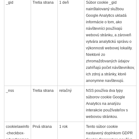
_gid
Tretia strana
1 deň
Súbor cookie _gid
nainštalovaný službou
Google Analytics ukladá
informácie o tom, ako
návštevníci používajú
webovú stránku, a zároveň
vytvára analytickú správu o
výkonnosti webovej lokality.
Niektoré zo
zhromažďovaných údajov
zahŕňajú počet návštevníkov,
ich zdroj a stránky, ktoré
anonymne navštevujú.
_nss
Tretia strana
relačný
NSS používa dva typy
súborov cookie Google
Analytics na analýzu
interakcie používateľov s
webovou stránkou.
cookielawinfo
Prvá strana
1 rok
Tento súbor cookie
-checkbox-
nastavený doplnkom GDPR