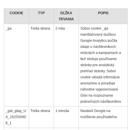
COOKIE
TYP
DĽŽKA
POPIS
TRVANIA
_ga
Tretia strana
2 roky
Súbor cookie _ga
nainštalovaný službou
Google Analytics počíta
údaje o návštevníkoch,
reláciách a kampaniach a
tiež sleduje používanie
stránky pre analytický
prehľad stránky. Súbor
cookie ukladá informácie
anonymne a priraďuje
náhodne vygenerované
číslo na rozpoznanie
jedinečných návštevníkov.
_gat_gtag_U
Tretia strana
1 minúta
Nastavil Google na
A_16255090
rozlíšenie používateľov.
8_1