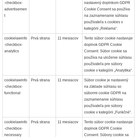
-checkbox-
nastavený doplnkom GDPR
advertisemen
Cookie Consent sa používa
t
na zaznamenanie súhlasu
používateľa s cookies v
kategórii „Reklama“.
cookielawinfo
Prvá strana
11 mesiacov
Tento súbor cookie nastavuje
-checkbox-
doplnok GDPR Cookie
analytics
Consent. Súbor cookie sa
používa na uloženie súhlasu
používateľa pre súbory
cookie v kategórii „Analytika“.
cookielawinfo
Prvá strana
11 mesiacov
Súbor cookie je nastavený
-checkbox-
na základe súhlasu so
functional
súbormi cookie GDPR na
zaznamenanie súhlasu
používateľa pre súbory
cookie v kategórii „Funkčné“.
cookielawinfo
Prvá strana
11 mesiacov
Tento súbor cookie nastavuje
-checkbox-
doplnok GDPR Cookie
necessary
Consent. Súbory cookie sa