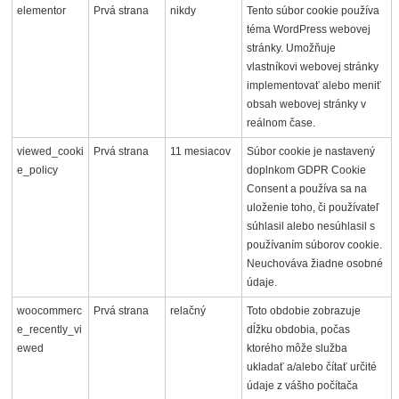
elementor
Prvá strana
nikdy
Tento súbor cookie používa
téma WordPress webovej
stránky. Umožňuje
vlastníkovi webovej stránky
implementovať alebo meniť
obsah webovej stránky v
reálnom čase.
viewed_cooki
Prvá strana
11 mesiacov
Súbor cookie je nastavený
e_policy
doplnkom GDPR Cookie
Consent a používa sa na
uloženie toho, či používateľ
súhlasil alebo nesúhlasil s
používaním súborov cookie.
Neuchováva žiadne osobné
údaje.
woocommerc
Prvá strana
relačný
Toto obdobie zobrazuje
e_recently_vi
dĺžku obdobia, počas
ewed
ktorého môže služba
ukladať a/alebo čítať určité
údaje z vášho počítača