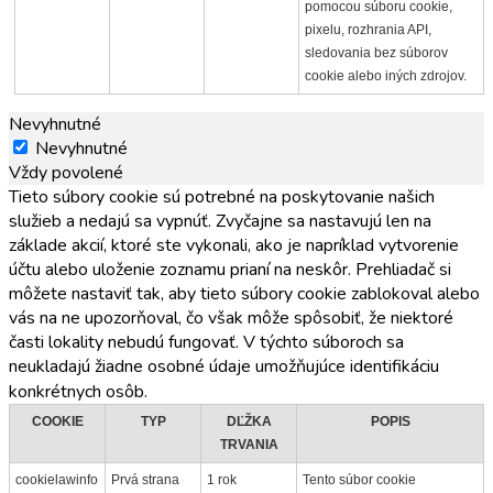
pomocou súboru cookie,
pixelu, rozhrania API,
sledovania bez súborov
cookie alebo iných zdrojov.
Nevyhnutné
Nevyhnutné
Vždy povolené
Tieto súbory cookie sú potrebné na poskytovanie našich
služieb a nedajú sa vypnúť. Zvyčajne sa nastavujú len na
základe akcií, ktoré ste vykonali, ako je napríklad vytvorenie
účtu alebo uloženie zoznamu prianí na neskôr. Prehliadač si
môžete nastaviť tak, aby tieto súbory cookie zablokoval alebo
vás na ne upozorňoval, čo však môže spôsobiť, že niektoré
časti lokality nebudú fungovať. V týchto súboroch sa
neukladajú žiadne osobné údaje umožňujúce identifikáciu
konkrétnych osôb.
COOKIE
TYP
DĽŽKA
POPIS
TRVANIA
cookielawinfo
Prvá strana
1 rok
Tento súbor cookie