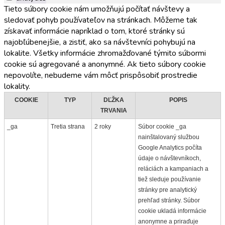
Tieto súbory cookie nám umožňujú počítať návštevy a
sledovať pohyb používateľov na stránkach. Môžeme tak
získavať informácie napríklad o tom, ktoré stránky sú
najobľúbenejšie, a zistiť, ako sa návštevníci pohybujú na
lokalite. Všetky informácie zhromažďované týmito súbormi
cookie sú agregované a anonymné. Ak tieto súbory cookie
nepovolíte, nebudeme vám môcť prispôsobiť prostredie
lokality.
COOKIE
TYP
DĽŽKA
POPIS
TRVANIA
_ga
Tretia strana
2 roky
Súbor cookie _ga
nainštalovaný službou
Google Analytics počíta
údaje o návštevníkoch,
reláciách a kampaniach a
tiež sleduje používanie
stránky pre analytický
prehľad stránky. Súbor
cookie ukladá informácie
anonymne a priraďuje