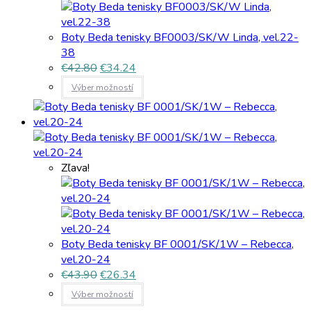
Boty Beda tenisky BF0003/SK/W Linda, vel.22-
38
€
42.80
€
34.24
Výber možností
Zľava!
Boty Beda tenisky BF 0001/SK/1W – Rebecca,
vel.20-24
€
43.90
€
26.34
Výber možností