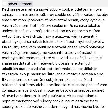
advertisement
Keď prijmete marketingové súbory cookie, udelíte nám tým
súhlas na umiestnenie súborov cookie do vášho zariadenia, aby
sme vám mohli poskytovať relevantný obsah, ktorý vyhovuje
vašim záujmom. Tieto súbory cookie môžu na našu lokalitu
umiestniť naši reklamní partneri alebo my osobne s cieľom
vytvoriť profil vašich záujmov a ukazovať vám relevantný
obsah týkajúci sa našich lokalít a lokalít externých subjektov.
Na to, aby sme vám mohli poskytovať obsah, ktorý vyhovuje
vašim záujmom, použijeme vaše interakcie v súvislosti s
osobnými informáciami, ktoré ste uviedli na našej lokalite. V
snahe predstaviť vám relevantný obsah na externých
lokalitách budeme zdieľať tieto informácie a identifikátor
zákazníka, ako je napríklad šifrovaná e-mailová adresa alebo
ID zariadenia, s externými subjektmi, ako sú napríklad
reklamné platformy alebo sociálne siete. V snahe priniesť vám
čo najzaujímavejší obsah môžeme tieto dáta prepojiť naprieč
rôznymi zariadeniami, ktoré používate. Ak sa rozhodnete
neprijať marketingové súbory cookie, neumiestnime tieto
súbory cookie do vášho zariadenia a vy od nás možno budete