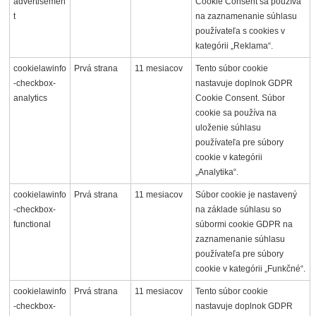
advertisemen
Cookie Consent sa používa
t
na zaznamenanie súhlasu
používateľa s cookies v
kategórii „Reklama“.
cookielawinfo
Prvá strana
11 mesiacov
Tento súbor cookie
-checkbox-
nastavuje doplnok GDPR
analytics
Cookie Consent. Súbor
cookie sa používa na
uloženie súhlasu
používateľa pre súbory
cookie v kategórii
„Analytika“.
cookielawinfo
Prvá strana
11 mesiacov
Súbor cookie je nastavený
-checkbox-
na základe súhlasu so
functional
súbormi cookie GDPR na
zaznamenanie súhlasu
používateľa pre súbory
cookie v kategórii „Funkčné“.
cookielawinfo
Prvá strana
11 mesiacov
Tento súbor cookie
-checkbox-
nastavuje doplnok GDPR