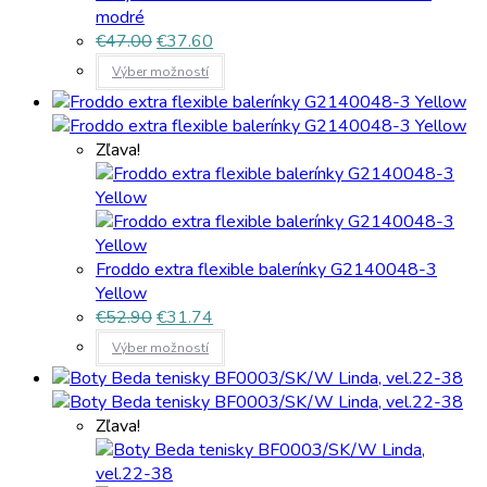
modré
€
47.00
€
37.60
Výber možností
Zľava!
Froddo extra flexible balerínky G2140048-3
Yellow
€
52.90
€
31.74
Výber možností
Zľava!