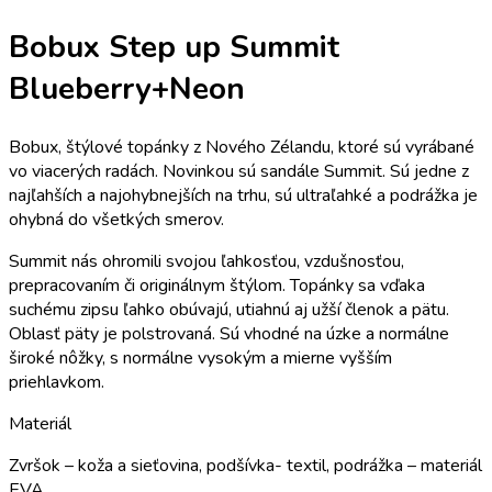
Bobux Step up Summit
Blueberry+Neon
Bobux, štýlové topánky z Nového Zélandu, ktoré sú vyrábané
vo viacerých radách. Novinkou sú sandále Summit. Sú jedne z
najľahších a najohybnejších na trhu, sú ultraľahké a podrážka je
ohybná do všetkých smerov.
Summit nás ohromili svojou ľahkosťou, vzdušnosťou,
prepracovaním či originálnym štýlom. Topánky sa vďaka
suchému zipsu ľahko obúvajú, utiahnú aj užší členok a pätu.
Oblasť päty je polstrovaná. Sú vhodné na úzke a normálne
široké nôžky, s normálne vysokým a mierne vyšším
priehlavkom.
Materiál
Zvršok – koža a sieťovina, podšívka- textil, podrážka – materiál
EVA