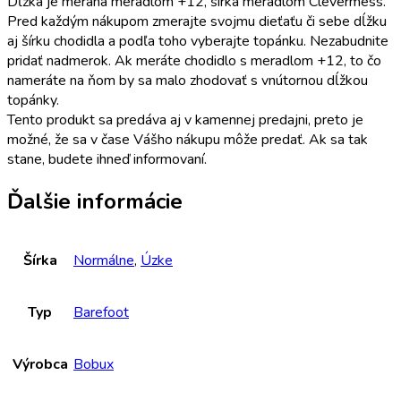
Dĺžka je meraná meradlom +12, šírka meradlom Clevermess.
Pred každým nákupom zmerajte svojmu dieťaťu či sebe dĺžku
aj šírku chodidla a podľa toho vyberajte topánku. Nezabudnite
pridať nadmerok. Ak meráte chodidlo s meradlom +12, to čo
nameráte na ňom by sa malo zhodovať s vnútornou dĺžkou
topánky.
Tento produkt sa predáva aj v kamennej predajni, preto je
možné, že sa v čase Vášho nákupu môže predať. Ak sa tak
stane, budete ihneď informovaní.
Ďalšie informácie
Šírka
Normálne
,
Úzke
Typ
Barefoot
Výrobca
Bobux