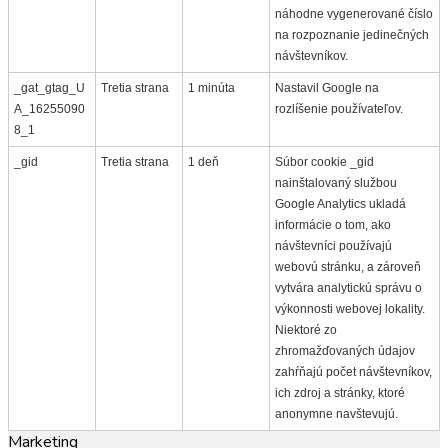
náhodne vygenerované číslo
na rozpoznanie jedinečných
návštevníkov.
_gat_gtag_U
Tretia strana
1 minúta
Nastavil Google na
A_16255090
rozlíšenie používateľov.
8_1
_gid
Tretia strana
1 deň
Súbor cookie _gid
nainštalovaný službou
Google Analytics ukladá
informácie o tom, ako
návštevníci používajú
webovú stránku, a zároveň
vytvára analytickú správu o
výkonnosti webovej lokality.
Niektoré zo
zhromažďovaných údajov
zahŕňajú počet návštevníkov,
ich zdroj a stránky, ktoré
anonymne navštevujú.
Marketing