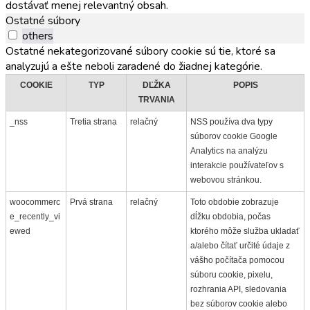
dostávať menej relevantný obsah.
Ostatné súbory
others
Ostatné nekategorizované súbory cookie sú tie, ktoré sa
analyzujú a ešte neboli zaradené do žiadnej kategórie.
COOKIE
TYP
DĽŽKA
POPIS
TRVANIA
_nss
Tretia strana
relačný
NSS používa dva typy
súborov cookie Google
Analytics na analýzu
interakcie používateľov s
webovou stránkou.
woocommerc
Prvá strana
relačný
Toto obdobie zobrazuje
e_recently_vi
dĺžku obdobia, počas
ewed
ktorého môže služba ukladať
a/alebo čítať určité údaje z
vášho počítača pomocou
súboru cookie, pixelu,
rozhrania API, sledovania
bez súborov cookie alebo