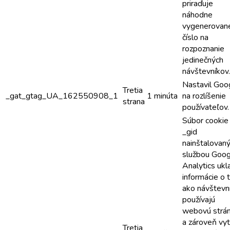
priraďuje
náhodne
vygenerovan
číslo na
rozpoznanie
jedinečných
návštevníkov.
Nastavil Goo
Tretia
_gat_gtag_UA_162550908_1
1 minúta
na rozlíšenie
strana
používateľov.
Súbor cookie
_gid
nainštalovan
službou Goog
Analytics ukl
informácie o 
ako návštevní
používajú
webovú strán
a zároveň vy
Tretia