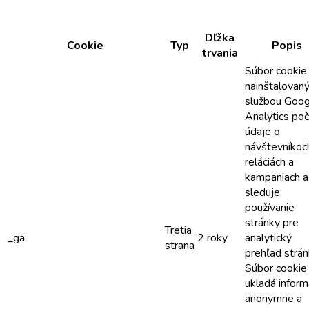
Dľžka
Cookie
Typ
Popis
trvania
Súbor cookie
nainštalovan
službou Goog
Analytics poč
údaje o
návštevníkoc
reláciách a
kampaniach a 
sleduje
používanie
stránky pre
Tretia
_ga
2 roky
analytický
strana
prehľad strán
Súbor cookie
ukladá inform
anonymne a