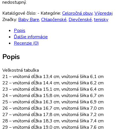
nedostupný.
Katalógové číslo:
-
Kategórie:
Celoročná obuv
,
Výpredaj
Značky:
Baby Bare
,
Chlapčenské
,
Dievčenské
,
tenisky
Popis
Ďalšie informácie
Recenzie (0)
Popis
Veľkostná tabuľka
21 – vnútorná dĺžka 13,4 cm, vnútorná šírka 6,1 cm
22 – vnútorná dĺžka 14,4 cm, vnútorná šírka 6,2 cm
23 – vnútorná dĺžka 15,1 cm, vnútorná šírka 6,4 cm
24 – vnútorná dĺžka 15,8 cm, vnútorná šírka 6,7 cm
25 – vnútorná dĺžka 16,3 cm, vnútorná šírka 6,9 cm
26 – vnútorná dĺžka 16,7 cm, vnútorná šírka 7,0 cm
27 – vnútorná dĺžka 17,8 cm, vnútorná šírka 7,2 cm
28 – vnútorná dĺžka 18,3 cm, vnútorná šírka 7,4 cm
29 – vnútorná dĺžka 19,0 cm, vnútorná šírka 7,6 cm