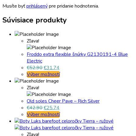
Musíte byť
prihlásený
pre pridanie hodnotenia.
Súvisiace produkty
Zľava!
Froddo extra flexible šnúrky G2130191-4 Blue
Electric
€
52.90
€
31.74
Výber možností
Zľava!
Old soles Cheer Pave – Rich Silver
€
42.90
€
25.74
Výber možností
Zľava!