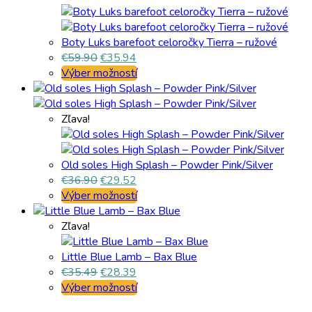
Boty Luks barefoot celoročky Tierra – ružové
€
59.90
€
35.94
Výber možností
Zľava!
Old soles High Splash – Powder Pink/Silver
€
36.90
€
29.52
Výber možností
Zľava!
Little Blue Lamb – Bax Blue
€
35.49
€
28.39
Výber možností