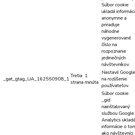
Súbor cookie
ukladá informác
anonymne a
priraďuje
náhodne
vygenerované
číslo na
rozpoznanie
jedinečných
návštevníkov.
Nastavil Googl
Tretia
1
_gat_gtag_UA_162550908_1
na rozlíšenie
strana
minúta
používateľov.
Súbor cookie
_gid
nainštalovaný
službou Google
Analytics uklad
informácie o to
ako návštevníci