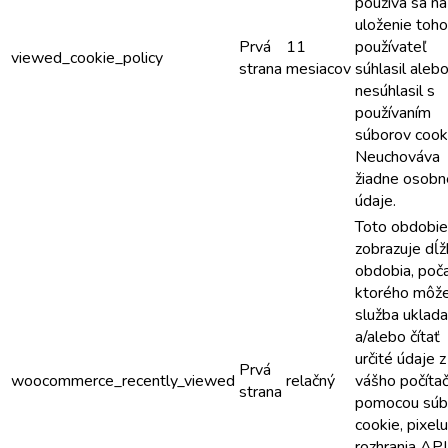
používa sa na
uloženie toho,
Prvá
11
používateľ
viewed_cookie_policy
strana
mesiacov
súhlasil aleb
nesúhlasil s
používaním
súborov cook
Neuchováva
žiadne osobn
údaje.
Toto obdobie
zobrazuje dĺž
obdobia, poč
ktorého môž
služba uklada
a/alebo čítať
určité údaje z
Prvá
woocommerce_recently_viewed
relačný
vášho počíta
strana
pomocou súb
cookie, pixelu
rozhrania API