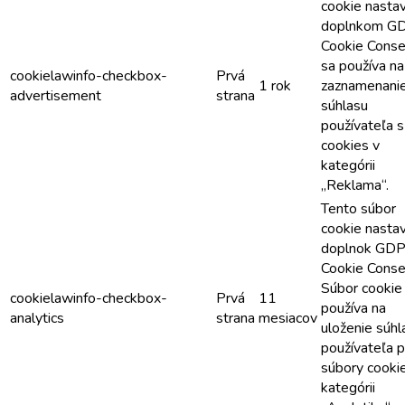
cookie nasta
doplnkom G
Cookie Conse
sa používa na
cookielawinfo-checkbox-
Prvá
1 rok
zaznamenani
advertisement
strana
súhlasu
používateľa s
cookies v
kategórii
„Reklama“.
Tento súbor
cookie nasta
doplnok GD
Cookie Conse
Súbor cookie
cookielawinfo-checkbox-
Prvá
11
používa na
analytics
strana
mesiacov
uloženie súhl
používateľa p
súbory cooki
kategórii