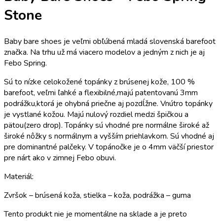
Stone
Baby bare shoes je veľmi obľúbená mladá slovenská barefoot
značka. Na trhu už má viacero modelov a jedným z nich je aj
Febo Spring.
Sú to nízke celokožené topánky z brúsenej kože, 100 %
barefoot, veľmi ľahké a flexibilné,majú patentovanú 3mm
podrážku,ktorá je ohybná priečne aj pozdĺžne. Vnútro topánky
je vystlané kožou. Majú nulový rozdiel medzi špičkou a
pätou(zero drop). Topánky sú vhodné pre normálne široké až
široké nôžky s normálnym a vyšším priehlavkom. Sú vhodné aj
pre dominantné palčeky. V topánočke je o 4mm väčší priestor
pre nárt ako v zimnej Febo obuvi.
Materiál:
Zvršok – brúsená koža, stielka – koža, podrážka – guma
Tento produkt nie je momentálne na sklade a je preto