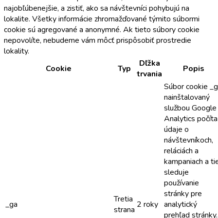
najobľúbenejšie, a zistiť, ako sa návštevníci pohybujú na
lokalite. Všetky informácie zhromažďované týmito súbormi
cookie sú agregované a anonymné. Ak tieto súbory cookie
nepovolíte, nebudeme vám môcť prispôsobiť prostredie
lokality.
Dľžka
Cookie
Typ
Popis
trvania
Súbor cookie _
nainštalovaný
službou Google
Analytics počíta
údaje o
návštevníkoch,
reláciách a
kampaniach a ti
sleduje
používanie
stránky pre
Tretia
_ga
2 roky
analytický
strana
prehľad stránky.