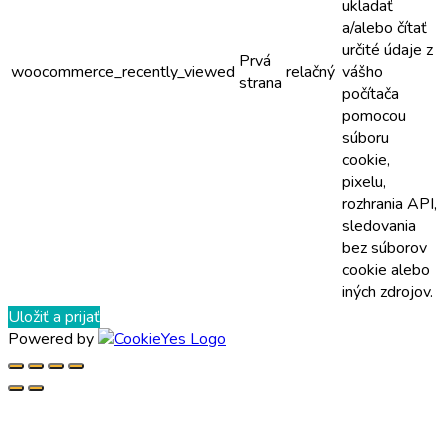
ukladať
a/alebo čítať
určité údaje z
Prvá
woocommerce_recently_viewed
relačný
vášho
strana
počítača
pomocou
súboru
cookie,
pixelu,
rozhrania API,
sledovania
bez súborov
cookie alebo
iných zdrojov.
Uložiť a prijať
Powered by