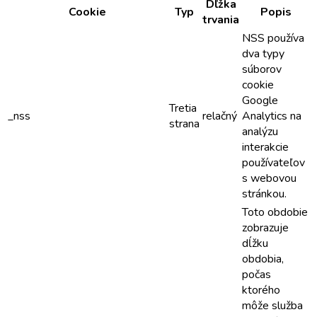
Dľžka
Cookie
Typ
Popis
trvania
NSS používa
dva typy
súborov
cookie
Google
Tretia
_nss
relačný
Analytics na
strana
analýzu
interakcie
používateľov
s webovou
stránkou.
Toto obdobie
zobrazuje
dĺžku
obdobia,
počas
ktorého
môže služba