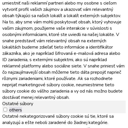
umiestniť naši reklamní partneri alebo my osobne s cieľom
vytvoriť profil vašich záujmov a ukazovať vám relevantný
obsah týkajúci sa našich lokalít a lokalít externých subjektov.
Na to, aby sme vám mohli poskytovať obsah, ktorý vyhovuje
vašim záujmom, použijeme vaše interakcie v súvislosti s
osobnými informáciami, ktoré ste uviedli na našej lokalite. V
snahe predstaviť vám relevantný obsah na externých
lokalitách budeme zdieľať tieto informácie a identifikátor
zákazníka, ako je napríklad šifrovaná e-mailová adresa alebo
ID zariadenia, s externými subjektmi, ako sú napríklad
reklamné platformy alebo sociálne siete. V snahe priniesť vám
čo najzaujímavejší obsah môžeme tieto dáta prepojiť naprieč
rôznymi zariadeniami, ktoré používate. Ak sa rozhodnete
neprijať marketingové súbory cookie, neumiestnime tieto
súbory cookie do vášho zariadenia a vy od nás možno budete
dostávať menej relevantný obsah.
Ostatné súbory
others
Ostatné nekategorizované súbory cookie sú tie, ktoré sa
analyzujú a ešte neboli zaradené do žiadnej kategórie.