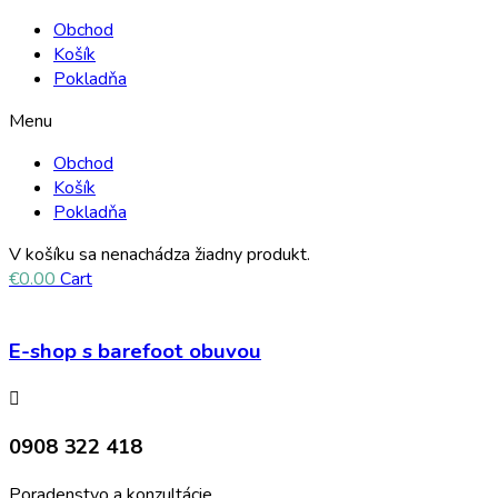
Obchod
Košík
Pokladňa
Menu
Obchod
Košík
Pokladňa
V košíku sa nenachádza žiadny produkt.
€
0.00
Cart
E-shop s barefoot obuvou
0908 322 418
Poradenstvo a konzultácie