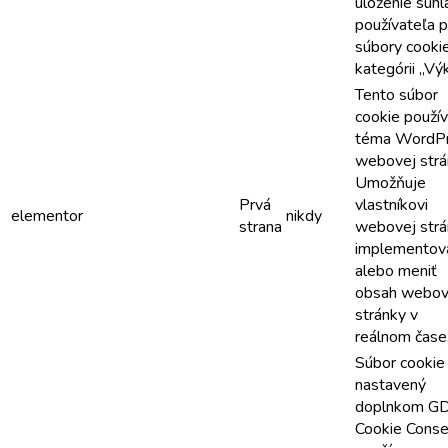
uloženie súhl
používateľa p
súbory cooki
kategórii „Vý
Tento súbor
cookie použí
téma WordP
webovej strá
Umožňuje
Prvá
vlastníkovi
elementor
nikdy
strana
webovej strá
implementov
alebo meniť
obsah webov
stránky v
reálnom čase
Súbor cookie 
nastavený
doplnkom G
Cookie Conse