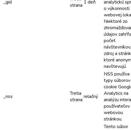
_gid
1 deň
analytickú sp
strana
o výkonnosti
webovej lokal
Niektoré zo
zhromažďova
údajov zahŕň
počet
návštevníkov,
zdroj a stránk
ktoré anony
navštevujú.
NSS používa
typy súborov
cookie Googl
Tretia
Analytics na
_nss
relačný
strana
analýzu inter
používateľov
webovou
stránkou.
Tento súbor