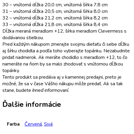
30 – vnútorná dĺžka 20,0 cm, vnútorná šírka 7,8 cm
31 – vnútorná dĺžka 20,5 cm, vnútorná šírka 8,0 cm
32 – vnútorná dĺžka 21,2 cm, vnútorná šírka 8,2 cm
33 – vnútorná dĺžka 21,8 cm, vnútorná šírka 8,4 cm
Dĺžka meraná meradlom +12, šírka meradlom Clevermess s
dodávanou stielkou.
Pred každým nákupom zmerajte svojmu dieťaťu či sebe dĺžku
aj šírku chodidla a podľa toho vyberajte topánku. Nezabudnite
pridať nadmerok. Ak meráte chodidlo s meradlom +12, to čo
nameráte na ňom by sa malo zhodovať s vnútornou dĺžkou
topánky.
Tento produkt sa predáva aj v kamennej predajni, preto je
možné, že sa v čase Vášho nákupu môže predať. Ak sa tak
stane, budete ihneď informovaní.
Ďalšie informácie
Farba
Červená
,
Sivá