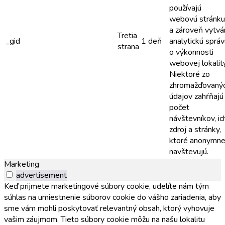
používajú
webovú stránku
a zároveň vytvá
Tretia
_gid
1 deň
analytickú sprá
strana
o výkonnosti
webovej lokality
Niektoré zo
zhromažďovaný
údajov zahŕňajú
počet
návštevníkov, ic
zdroj a stránky,
ktoré anonymn
navštevujú.
Marketing
advertisement
Keď prijmete marketingové súbory cookie, udelíte nám tým
súhlas na umiestnenie súborov cookie do vášho zariadenia, aby
sme vám mohli poskytovať relevantný obsah, ktorý vyhovuje
vašim záujmom. Tieto súbory cookie môžu na našu lokalitu