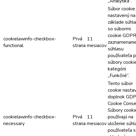
„Analytika“.
Súbor cookie 
nastavený na
základe súhl
so súbormi
cookie GDPR
cookielawinfo-checkbox-
Prvá
11
zaznamenani
functional
strana
mesiacov
súhlasu
používateľa p
súbory cooki
kategórii
„Funkčné“.
Tento súbor
cookie nasta
doplnok GD
Cookie Conse
Súbory cooki
cookielawinfo-checkbox-
Prvá
11
používajú na
necessary
strana
mesiacov
uloženie súhl
používateľa s