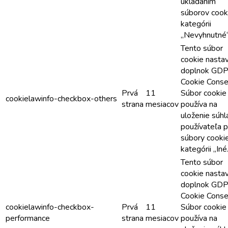
ukladaním
súborov cook
kategórii
„Nevyhnutné“
Tento súbor
cookie nasta
doplnok GD
Cookie Conse
Prvá
11
Súbor cookie
cookielawinfo-checkbox-others
strana
mesiacov
používa na
uloženie súhl
používateľa p
súbory cooki
kategórii „Iné
Tento súbor
cookie nasta
doplnok GD
Cookie Conse
cookielawinfo-checkbox-
Prvá
11
Súbor cookie
performance
strana
mesiacov
používa na